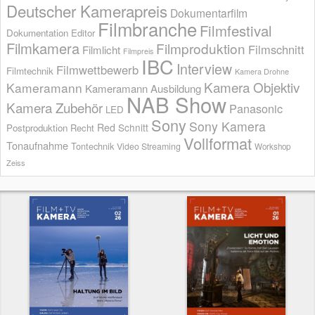
Deutscher Kamerapreis
Dokumentarfilm
Filmbranche
Filmfestival
Dokumentation
Editor
Filmkamera
Filmproduktion
Filmschnitt
Filmlicht
Filmpreis
IBC
Interview
Filmwettbewerb
Filmtechnik
Kamera Drohne
Kamera Objektiv
Kameramann
Kameramann Ausbildung
NAB Show
Kamera Zubehör
Panasonic
LED
Sony
Sony Kamera
Red
Schnitt
Postproduktion
Recht
Vollformat
Tonaufnahme
Tontechnik
Video Streaming
Workshop
Zeiss