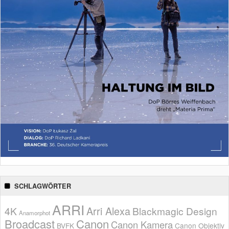
SCHLAGWÖRTER
ARRI
Arri Alexa
4K
Blackmagic Design
Anamorphot
Broadcast
Canon
Canon Kamera
BVFK
Canon Objektiv