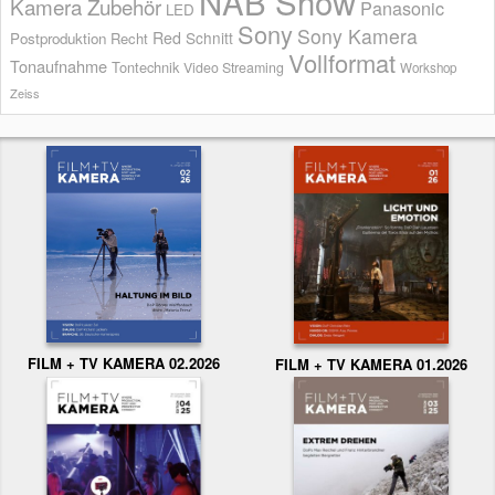
NAB Show
Kamera Zubehör
Panasonic
LED
Sony
Sony Kamera
Red
Schnitt
Postproduktion
Recht
Vollformat
Tonaufnahme
Tontechnik
Video Streaming
Workshop
Zeiss
FILM + TV KAMERA 02.2026
FILM + TV KAMERA 01.2026