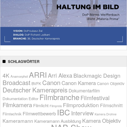
SCHLAGWÖRTER
ARRI
Arri Alexa
4K
Blackmagic Design
Anamorphot
Broadcast
Canon
Canon Kamera
BVFK
Canon Objektiv
Deutscher Kamerapreis
Dokumentarfilm
Filmbranche
Filmfestival
Dokumentation
Editor
Filmkamera
Filmproduktion
Filmschnitt
Filmlicht
Filmpreis
IBC
Interview
Filmwettbewerb
Filmtechnik
Kamera Drohne
Kamera Objektiv
Kameramann
Kameramann Ausbildung