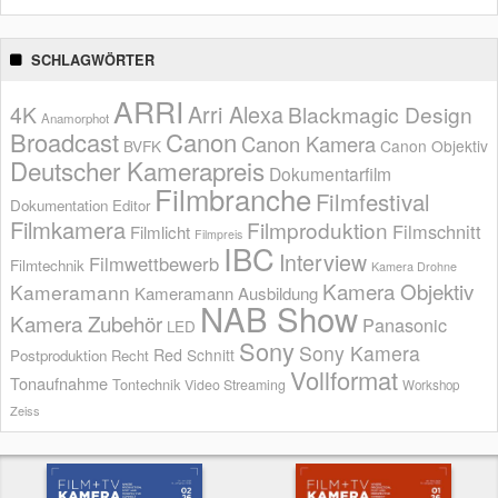
SCHLAGWÖRTER
ARRI
Arri Alexa
4K
Blackmagic Design
Anamorphot
Broadcast
Canon
Canon Kamera
BVFK
Canon Objektiv
Deutscher Kamerapreis
Dokumentarfilm
Filmbranche
Filmfestival
Dokumentation
Editor
Filmkamera
Filmproduktion
Filmschnitt
Filmlicht
Filmpreis
IBC
Interview
Filmwettbewerb
Filmtechnik
Kamera Drohne
Kamera Objektiv
Kameramann
Kameramann Ausbildung
NAB Show
Kamera Zubehör
Panasonic
LED
Sony
Sony Kamera
Red
Schnitt
Postproduktion
Recht
Vollformat
Tonaufnahme
Tontechnik
Video Streaming
Workshop
Zeiss