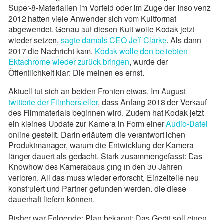
Super-8-Materialien im Vorfeld oder im Zuge der Insolvenz
2012 hatten viele Anwender sich vom Kultformat
abgewendet. Genau auf diesen Kult wolle Kodak jetzt
wieder setzen,
sagte damals CEO Jeff Clarke
. Als dann
2017 die Nachricht kam,
Kodak wolle den beliebten
Ektachrome wieder zurück bringen
, wurde der
Öffentlichkeit klar: Die meinen es ernst.
Aktuell tut sich an beiden Fronten etwas. Im August
twitterte der Filmhersteller
, dass Anfang 2018 der Verkauf
des Filmmaterials beginnen wird. Zudem hat Kodak jetzt
ein kleines Update zur Kamera in Form einer
Audio-Datei
online gestellt. Darin erläutern die verantwortlichen
Produktmanager, warum die Entwicklung der Kamera
länger dauert als gedacht. Stark zusammengefasst: Das
Knowhow des Kamerabaus ging in den 30 Jahren
verloren. All das muss wieder erforscht, Einzelteile neu
konstruiert und Partner gefunden werden, die diese
dauerhaft liefern können.
Bisher war Folgender Plan bekannt: Das Gerät soll einen