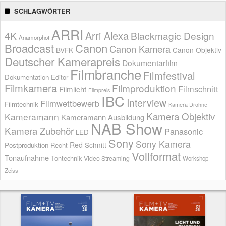
SCHLAGWÖRTER
ARRI
Arri Alexa
4K
Blackmagic Design
Anamorphot
Broadcast
Canon
Canon Kamera
BVFK
Canon Objektiv
Deutscher Kamerapreis
Dokumentarfilm
Filmbranche
Filmfestival
Dokumentation
Editor
Filmkamera
Filmproduktion
Filmschnitt
Filmlicht
Filmpreis
IBC
Interview
Filmwettbewerb
Filmtechnik
Kamera Drohne
Kamera Objektiv
Kameramann
Kameramann Ausbildung
NAB Show
Kamera Zubehör
Panasonic
LED
Sony
Sony Kamera
Red
Schnitt
Postproduktion
Recht
Vollformat
Tonaufnahme
Tontechnik
Video Streaming
Workshop
Zeiss