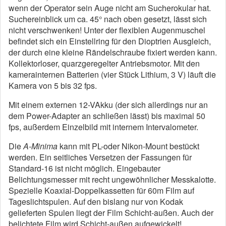
wenn der Operator sein Auge nicht am Sucherokular hat.
Suchereinblick um ca. 45° nach oben gesetzt, lässt sich
nicht verschwenken! Unter der flexiblen Augenmuschel
befindet sich ein Einstellring für den Dioptrien Ausgleich,
der durch eine kleine Rändelschraube fixiert werden kann.
Kollektorloser, quarzgeregelter Antriebsmotor. Mit den
kamerainternen Batterien (vier Stück Lithium, 3 V) läuft die
Kamera von 5 bis 32 fps.
Mit einem externen 12-VAkku (der sich allerdings nur an
dem Power-Adapter an schließen lässt) bis maximal 50
fps, außerdem Einzelbild mit internem Intervalometer.
Die
A-Minima
kann mit PL-oder Nikon-Mount bestückt
werden. Ein seitliches Versetzen der Fassungen für
Standard-16 ist nicht möglich. Eingebauter
Belichtungsmesser mit recht ungewöhnlicher Messkalotte.
Spezielle Koaxial-Doppelkassetten für 60m Film auf
Tageslichtspulen. Auf den bislang nur von Kodak
gelieferten Spulen liegt der Film Schicht-außen. Auch der
belichtete Film wird Schicht-außen aufgewickelt!