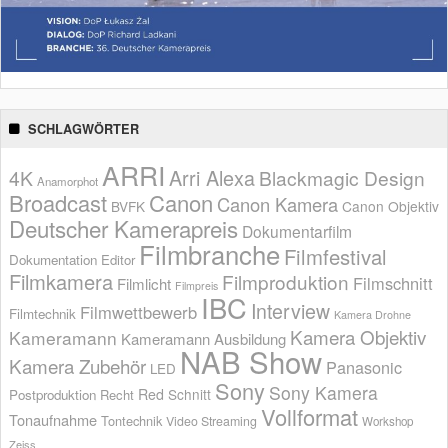
SCHLAGWÖRTER
ARRI
Arri Alexa
4K
Blackmagic Design
Anamorphot
Broadcast
Canon
Canon Kamera
BVFK
Canon Objektiv
Deutscher Kamerapreis
Dokumentarfilm
Filmbranche
Filmfestival
Dokumentation
Editor
Filmkamera
Filmproduktion
Filmschnitt
Filmlicht
Filmpreis
IBC
Interview
Filmwettbewerb
Filmtechnik
Kamera Drohne
Kamera Objektiv
Kameramann
Kameramann Ausbildung
NAB Show
Kamera Zubehör
Panasonic
LED
Sony
Sony Kamera
Red
Schnitt
Postproduktion
Recht
Vollformat
Tonaufnahme
Tontechnik
Video Streaming
Workshop
Zeiss