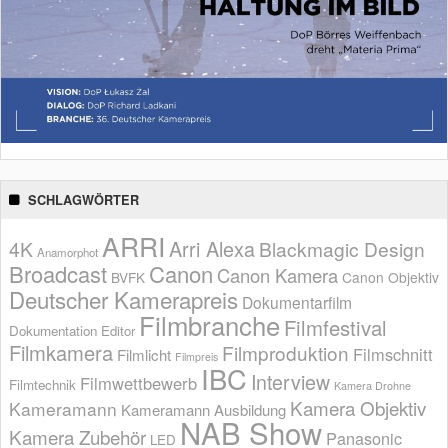
SCHLAGWÖRTER
ARRI
Arri Alexa
4K
Blackmagic Design
Anamorphot
Broadcast
Canon
Canon Kamera
BVFK
Canon Objektiv
Deutscher Kamerapreis
Dokumentarfilm
Filmbranche
Filmfestival
Dokumentation
Editor
Filmkamera
Filmproduktion
Filmschnitt
Filmlicht
Filmpreis
IBC
Interview
Filmwettbewerb
Filmtechnik
Kamera Drohne
Kamera Objektiv
Kameramann
Kameramann Ausbildung
NAB Show
Kamera Zubehör
Panasonic
LED