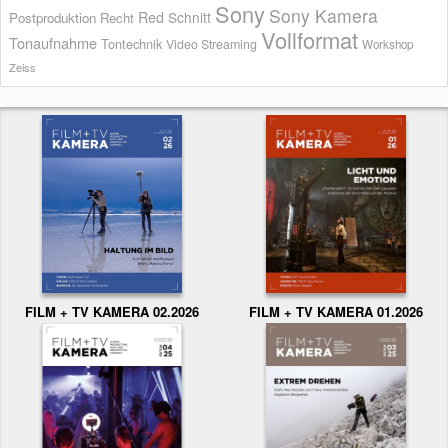
Sony
Sony Kamera
Red
Schnitt
Postproduktion
Recht
Vollformat
Tonaufnahme
Tontechnik
Video Streaming
Workshop
Zeiss
FILM + TV KAMERA 02.2026
FILM + TV KAMERA 01.2026