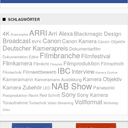
SCHLAGWÖRTER
ARRI
Arri Alexa
4K
Blackmagic Design
Anamorphot
Broadcast
Canon
Canon Kamera
BVFK
Canon Objektiv
Deutscher Kamerapreis
Dokumentarfilm
Filmbranche
Filmfestival
Dokumentation
Editor
Filmkamera
Filmproduktion
Filmschnitt
Filmlicht
Filmpreis
IBC
Interview
Filmwettbewerb
Filmtechnik
Kamera Drohne
Kamera Objektiv
Kameramann
Kameramann Ausbildung
NAB Show
Kamera Zubehör
Panasonic
LED
Sony
Sony Kamera
Red
Schnitt
Postproduktion
Recht
Vollformat
Tonaufnahme
Tontechnik
Video Streaming
Workshop
Zeiss