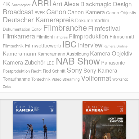
ARRI
Arri Alexa
4K
Blackmagic Design
Anamorphot
Broadcast
Canon
Canon Kamera
BVFK
Canon Objektiv
Deutscher Kamerapreis
Dokumentarfilm
Filmbranche
Filmfestival
Dokumentation
Editor
Filmkamera
Filmproduktion
Filmschnitt
Filmlicht
Filmpreis
IBC
Interview
Filmwettbewerb
Filmtechnik
Kamera Drohne
Kamera Objektiv
Kameramann
Kameramann Ausbildung
NAB Show
Kamera Zubehör
Panasonic
LED
Sony
Sony Kamera
Red
Schnitt
Postproduktion
Recht
Vollformat
Tonaufnahme
Tontechnik
Video Streaming
Workshop
Zeiss