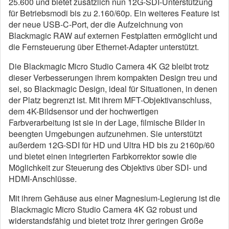
25.600 und bietet zusätzlich nun 12G-SDI-Unterstützung
für Betriebsmodi bis zu 2.160/60p. Ein weiteres Feature ist
der neue USB-C-Port, der die Aufzeichnung von
Blackmagic RAW auf externen Festplatten ermöglicht und
die Fernsteuerung über Ethernet-Adapter unterstützt.
Die Blackmagic Micro Studio Camera 4K G2 bleibt trotz
dieser Verbesserungen ihrem kompakten Design treu und
sei, so Blackmagic Design, ideal für Situationen, in denen
der Platz begrenzt ist. Mit ihrem MFT-Objektivanschluss,
dem 4K-Bildsensor und der hochwertigen
Farbverarbeitung ist sie in der Lage, filmische Bilder in
beengten Umgebungen aufzunehmen. Sie unterstützt
außerdem 12G-SDI für HD und Ultra HD bis zu 2160p/60
und bietet einen integrierten Farbkorrektor sowie die
Möglichkeit zur Steuerung des Objektivs über SDI- und
HDMI-Anschlüsse.
Mit ihrem Gehäuse aus einer Magnesium-Legierung ist die
Blackmagic Micro Studio Camera 4K G2 robust und
widerstandsfähig und bietet trotz ihrer geringen Größe