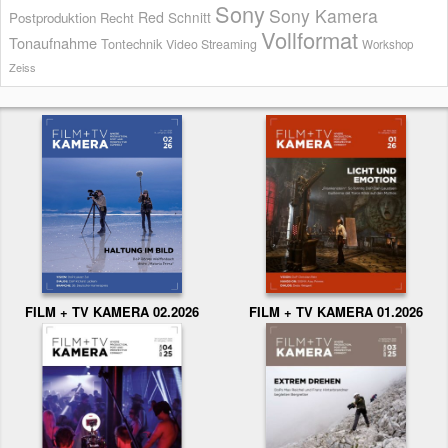
Sony
Sony Kamera
Red
Schnitt
Postproduktion
Recht
Vollformat
Tonaufnahme
Tontechnik
Video Streaming
Workshop
Zeiss
FILM + TV KAMERA 02.2026
FILM + TV KAMERA 01.2026