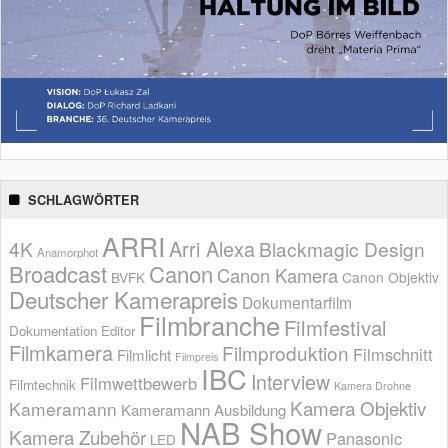
SCHLAGWÖRTER
ARRI
Arri Alexa
4K
Blackmagic Design
Anamorphot
Broadcast
Canon
Canon Kamera
BVFK
Canon Objektiv
Deutscher Kamerapreis
Dokumentarfilm
Filmbranche
Filmfestival
Dokumentation
Editor
Filmkamera
Filmproduktion
Filmschnitt
Filmlicht
Filmpreis
IBC
Interview
Filmwettbewerb
Filmtechnik
Kamera Drohne
Kamera Objektiv
Kameramann
Kameramann Ausbildung
NAB Show
Kamera Zubehör
Panasonic
LED