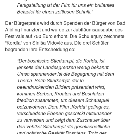
Fertigstellung ist der Film für uns ein brillantes
Beispiel für einen zeitlosen Schnitt.”
Der Bürgerpreis wird durch Spenden der Bürger von Bad
Aibling finanziert und wurde zur Jubiläumsausgabe des
Festivals auf 750 Euro erhöht. Die Schülerjury zeichnete
“Kordia” von Siniša Vidović aus. Die drei Schüler
begründen ihre Entscheidung so:
“Der bosnische Stierkampf, die Korida, ist
jenseits der Landesgrenzen wenig bekannt.
Umso spannender ist die Begegnung mit dem
Thema. Beim Stierkampf, der in
beeindruckenden Bildern präsentiert wird,
kommen Serben, Kroaten und Bosniaken
friedlich zusammen, um diesem Schauspiel
beizuwohnen. Dem Film „Korida“ gelingt es,
verschiedene Ebenen geschickt miteinander
zu verweben und zeigt dem Zuschauer über
das Vehikel Stierkampf die gesellschaftliche
und politische Realität Bosniens. Trotz der