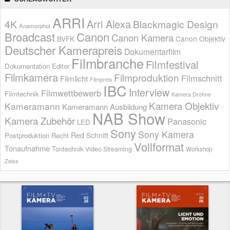
ARRI
Arri Alexa
4K
Blackmagic Design
Anamorphot
Broadcast
Canon
Canon Kamera
BVFK
Canon Objektiv
Deutscher Kamerapreis
Dokumentarfilm
Filmbranche
Filmfestival
Dokumentation
Editor
Filmkamera
Filmproduktion
Filmschnitt
Filmlicht
Filmpreis
IBC
Interview
Filmwettbewerb
Filmtechnik
Kamera Drohne
Kamera Objektiv
Kameramann
Kameramann Ausbildung
NAB Show
Kamera Zubehör
Panasonic
LED
Sony
Sony Kamera
Red
Schnitt
Postproduktion
Recht
Vollformat
Tonaufnahme
Tontechnik
Video Streaming
Workshop
Zeiss