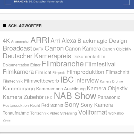
SCHLAGWÖRTER
ARRI
Arri Alexa
4K
Blackmagic Design
Anamorphot
Broadcast
Canon
Canon Kamera
BVFK
Canon Objektiv
Deutscher Kamerapreis
Dokumentarfilm
Filmbranche
Filmfestival
Dokumentation
Editor
Filmkamera
Filmproduktion
Filmschnitt
Filmlicht
Filmpreis
IBC
Interview
Filmwettbewerb
Filmtechnik
Kamera Drohne
Kamera Objektiv
Kameramann
Kameramann Ausbildung
NAB Show
Kamera Zubehör
Panasonic
LED
Sony
Sony Kamera
Red
Schnitt
Postproduktion
Recht
Vollformat
Tonaufnahme
Tontechnik
Video Streaming
Workshop
Zeiss