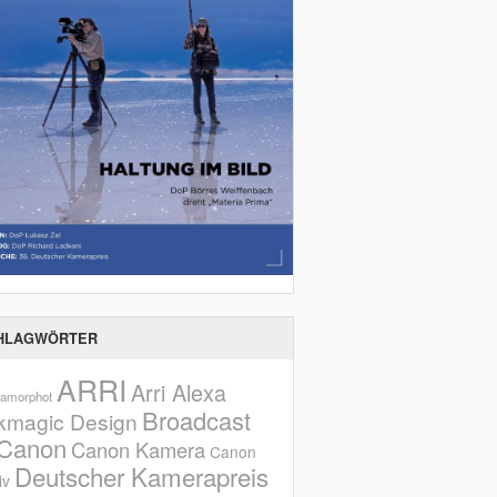
HLAGWÖRTER
ARRI
Arri Alexa
amorphot
Broadcast
kmagic Design
Canon
Canon Kamera
Canon
Deutscher Kamerapreis
iv