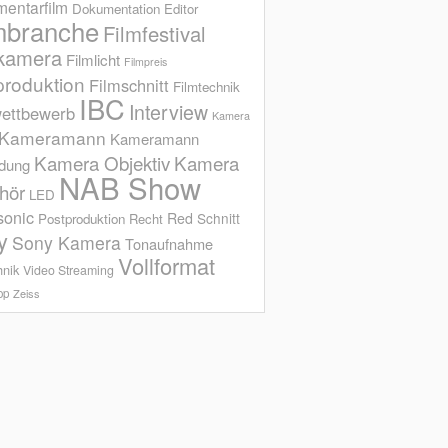
entarfilm
Dokumentation
Editor
mbranche
Filmfestival
kamera
Filmlicht
Filmpreis
produktion
Filmschnitt
Filmtechnik
IBC
Interview
ettbewerb
Kamera
Kameramann
Kameramann
Kamera Objektiv
Kamera
ldung
NAB Show
hör
LED
sonic
Red
Schnitt
Postproduktion
Recht
y
Sony Kamera
Tonaufnahme
Vollformat
hnik
Video Streaming
op
Zeiss