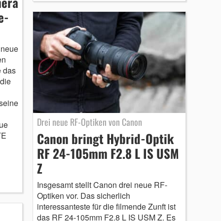
mera
e-
 neue
en
e das
die
seine
Drei neue RF-Optiken von Canon
ue
Canon bringt Hybrid-Optik
TE
RF 24-105mm F2.8 L IS USM
Z
Insgesamt stellt Canon drei neue RF-
Optiken vor. Das sicherlich
interessanteste für die filmende Zunft ist
das RF 24-105mm F2.8 L IS USM Z. Es