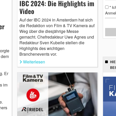
IBC 2024: Die Highlights im
Ic
*
Video
Anmel
Auf der IBC 2024 in Amsterdam hat sich
er
die Redaktion von Film & TV Kamera auf
Weg über die diesjährige Messe
gemacht. Chefredakteur Uwe Agnes und
Redakteur Sven Kubeile stellen die
Highlights des wichtigen
orgte
Branchenevents vor.
, dem
Weiterlesen
HI
BE
g. Er
s im
te.
hers