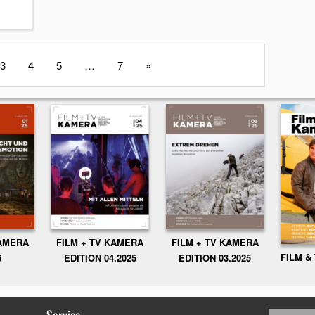
3
4
5
…
7
»
KAMERA
FILM + TV KAMERA
FILM + TV KAMERA
FILM &
6
EDITION 04.2025
EDITION 03.2025
Service