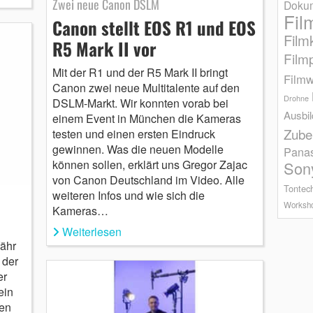
Zwei neue Canon DSLM
Dokum
Fil
Canon stellt EOS R1 und EOS
Film
R5 Mark II vor
Film
Mit der R1 und der R5 Mark II bringt
Filmw
Canon zwei neue Multitalente auf den
Drohne
DSLM-Markt. Wir konnten vorab bei
Ausbi
einem Event in München die Kameras
Zube
testen und einen ersten Eindruck
gewinnen. Was die neuen Modelle
Pana
können sollen, erklärt uns Gregor Zajac
Son
von Canon Deutschland im Video. Alle
Tontec
weiteren Infos und wie sich die
Worksh
Kameras…
Weiterlesen
ähr
 der
er
ein
hen