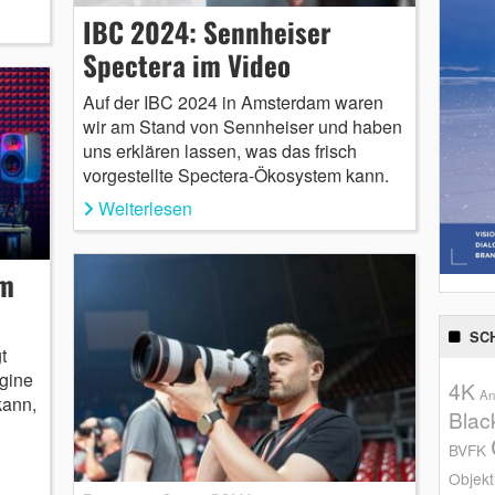
IBC 2024: Sennheiser
Spectera im Video
Auf der IBC 2024 in Amsterdam waren
wir am Stand von Sennheiser und haben
uns erklären lassen, was das frisch
vorgestellte Spectera-Ökosystem kann.
Weiterlesen
im
SC
t
gine
4K
An
kann,
Blac
BVFK
Objekt