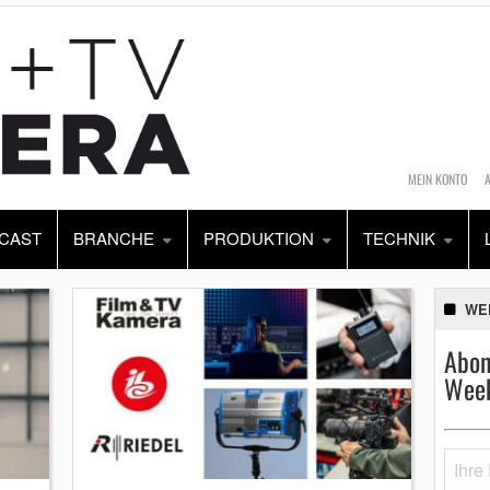
MEIN KONTO
CAST
BRANCHE
PRODUKTION
TECHNIK
WE
Abon
Week