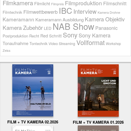
Filmkamera
Filmproduktion
Filmschnitt
Filmlicht
Filmpreis
IBC
Interview
Filmwettbewerb
Filmtechnik
Kamera Drohne
Kamera Objektiv
Kameramann
Kameramann Ausbildung
NAB Show
Kamera Zubehör
Panasonic
LED
Sony
Sony Kamera
Red
Schnitt
Postproduktion
Recht
Vollformat
Tonaufnahme
Tontechnik
Video Streaming
Workshop
Zeiss
FILM + TV KAMERA 02.2026
FILM + TV KAMERA 01.2026