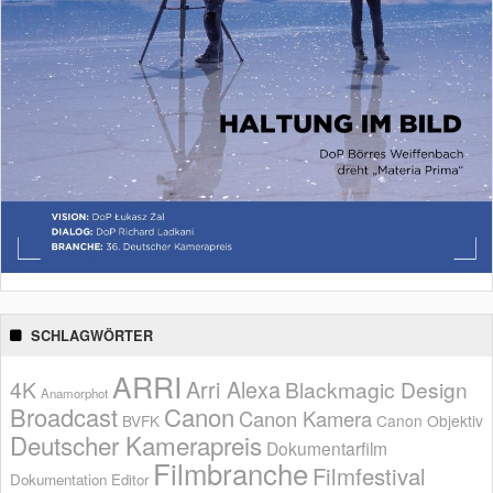
SCHLAGWÖRTER
ARRI
Arri Alexa
4K
Blackmagic Design
Anamorphot
Broadcast
Canon
Canon Kamera
BVFK
Canon Objektiv
Deutscher Kamerapreis
Dokumentarfilm
Filmbranche
Filmfestival
Dokumentation
Editor