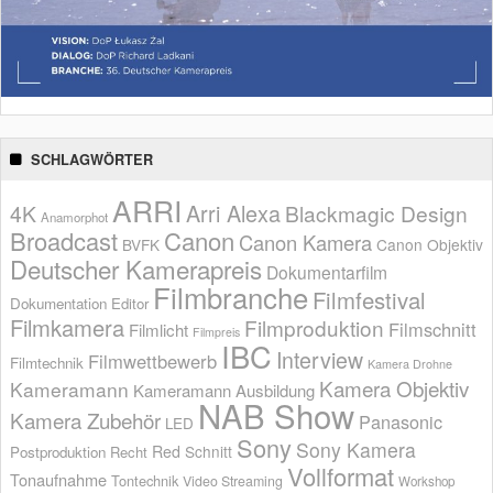
SCHLAGWÖRTER
ARRI
Arri Alexa
4K
Blackmagic Design
Anamorphot
Broadcast
Canon
Canon Kamera
BVFK
Canon Objektiv
Deutscher Kamerapreis
Dokumentarfilm
Filmbranche
Filmfestival
Dokumentation
Editor
Filmkamera
Filmproduktion
Filmschnitt
Filmlicht
Filmpreis
IBC
Interview
Filmwettbewerb
Filmtechnik
Kamera Drohne
Kamera Objektiv
Kameramann
Kameramann Ausbildung
NAB Show
Kamera Zubehör
Panasonic
LED
Sony
Sony Kamera
Red
Schnitt
Postproduktion
Recht
Vollformat
Tonaufnahme
Tontechnik
Video Streaming
Workshop