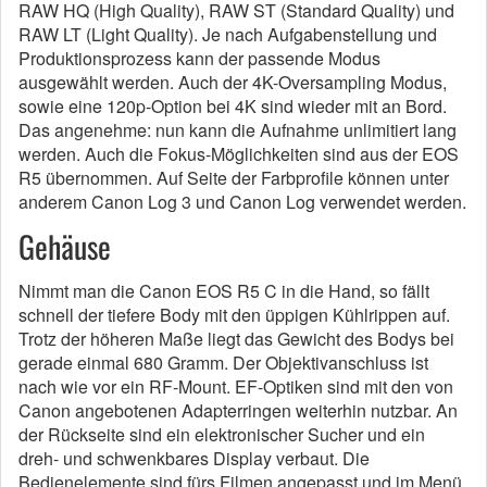
RAW HQ (High Quality), RAW ST (Standard Quality) und
RAW LT (Light Quality). Je nach Aufgabenstellung und
Produktionsprozess kann der passende Modus
ausgewählt werden. Auch der 4K-Oversampling Modus,
sowie eine 120p-Option bei 4K sind wieder mit an Bord.
Das angenehme: nun kann die Aufnahme unlimitiert lang
werden. Auch die Fokus-Möglichkeiten sind aus der EOS
R5 übernommen. Auf Seite der Farbprofile können unter
anderem Canon Log 3 und Canon Log verwendet werden.
Gehäuse
Nimmt man die Canon EOS R5 C in die Hand, so fällt
schnell der tiefere Body mit den üppigen Kühlrippen auf.
Trotz der höheren Maße liegt das Gewicht des Bodys bei
gerade einmal 680 Gramm. Der Objektivanschluss ist
nach wie vor ein RF-Mount. EF-Optiken sind mit den von
Canon angebotenen Adapterringen weiterhin nutzbar. An
der Rückseite sind ein elektronischer Sucher und ein
dreh- und schwenkbares Display verbaut. Die
Bedienelemente sind fürs Filmen angepasst und im Menü