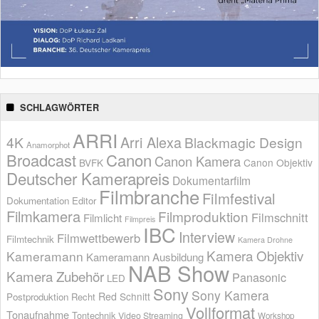
SCHLAGWÖRTER
ARRI
Arri Alexa
4K
Blackmagic Design
Anamorphot
Broadcast
Canon
Canon Kamera
BVFK
Canon Objektiv
Deutscher Kamerapreis
Dokumentarfilm
Filmbranche
Filmfestival
Dokumentation
Editor
Filmkamera
Filmproduktion
Filmschnitt
Filmlicht
Filmpreis
IBC
Interview
Filmwettbewerb
Filmtechnik
Kamera Drohne
Kamera Objektiv
Kameramann
Kameramann Ausbildung
NAB Show
Kamera Zubehör
Panasonic
LED
Sony
Sony Kamera
Red
Schnitt
Postproduktion
Recht
Vollformat
Tonaufnahme
Tontechnik
Video Streaming
Workshop