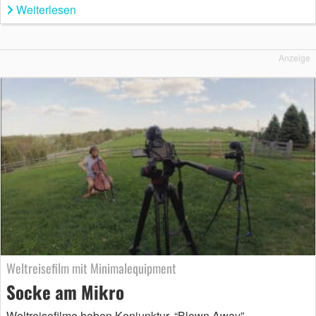
Weiterlesen
Anzeige
Weltreisefilm mit Minimalequipment
Socke am Mikro
Weltreisefilme haben Konjunktur. “Blown Away”