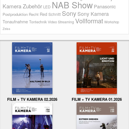
NAB Show
Kamera Zubehör
Panasonic
LED
Sony
Sony Kamera
Red
Schnitt
Postproduktion
Recht
Vollformat
Tonaufnahme
Tontechnik
Video Streaming
Workshop
Zeiss
FILM + TV KAMERA 02.2026
FILM + TV KAMERA 01.2026