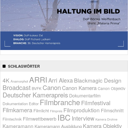
SCHLAGWÖRTER
ARRI
Arri Alexa
4K
Blackmagic Design
Anamorphot
Broadcast
Canon
Canon Kamera
BVFK
Canon Objektiv
Deutscher Kamerapreis
Dokumentarfilm
Filmbranche
Filmfestival
Dokumentation
Editor
Filmkamera
Filmproduktion
Filmschnitt
Filmlicht
Filmpreis
IBC
Interview
Filmwettbewerb
Filmtechnik
Kamera Drohne
Kamera Objektiv
Kameramann
Kameramann Ausbildung