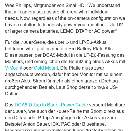
Wes Phillips, Mitgründer von SmallHD: “We understand
that all camera set ups are different with individual
needs. Now, regardless of the on-camera configuration we
have a solution to fearlessly power your monitor— via DV
or larger camera batteries, LEMO, DTAP or AC power.”
Für die 700er-Serie, die über L- und LP-E6-Akkus
betrieben wird, gibt es nun die Pro Battery Plate Kits.
Diese passen per DCA5-Modul in die LP-E6-Fassung des
Monitors, und ermöglichen die Benutzung eines Akkus mit
V-Mount
oder
Gold Mount
. Die Platte muss zwar
angeschraubt werden, dafür hat der Monitor mit so einem
großen Akku Strom für mehr als einen ganzen Drehtag
durchgehenden Betrieb. Laut Shop derzeit 249,99 US-
Dollar.
Das
DCA5 D-Tap to Barrel Power Cable
versorgt Monitore
der 500er-, wie auch der 700er-Reihe mit Strom direkt aus
den D-Tap oder P-Tap-Ausgängen der Akkus von zum
Beispiel Anton Bauer, IDX, PAG oder Blueshape.
Eingangsspannungen zwischen 6 und 30 Volt werden zu