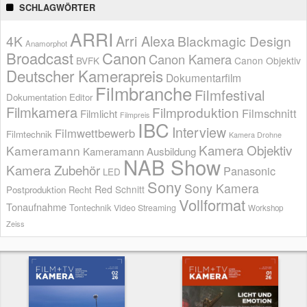
SCHLAGWÖRTER
ARRI
Arri Alexa
4K
Blackmagic Design
Anamorphot
Broadcast
Canon
Canon Kamera
BVFK
Canon Objektiv
Deutscher Kamerapreis
Dokumentarfilm
Filmbranche
Filmfestival
Dokumentation
Editor
Filmkamera
Filmproduktion
Filmschnitt
Filmlicht
Filmpreis
IBC
Interview
Filmwettbewerb
Filmtechnik
Kamera Drohne
Kamera Objektiv
Kameramann
Kameramann Ausbildung
NAB Show
Kamera Zubehör
Panasonic
LED
Sony
Sony Kamera
Red
Schnitt
Postproduktion
Recht
Vollformat
Tonaufnahme
Tontechnik
Video Streaming
Workshop
Zeiss