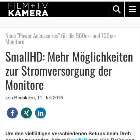
Neue "Power Accessoires" für die 500er- und 700er-
Monitore
SmallHD: Mehr Möglichkeiten
zur Stromversorgung der
Monitore
von Redaktion
,
11. Juli 2016
Um den vielfältigen verschiedenen Setups beim Dreh