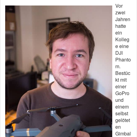
Vor
zwei
Jahren
hatte
ein
Kolleg
e eine
DJI
Phanto
m.
Bestüc
kt mit
einer
GoPro
und
einem
selbst
gelötet
en
Gimbal