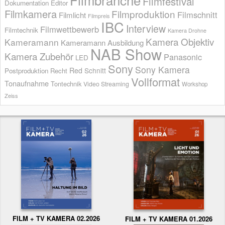
Filmfestival
Dokumentation
Editor
Filmkamera
Filmproduktion
Filmschnitt
Filmlicht
Filmpreis
IBC
Interview
Filmwettbewerb
Filmtechnik
Kamera Drohne
Kamera Objektiv
Kameramann
Kameramann Ausbildung
NAB Show
Kamera Zubehör
Panasonic
LED
Sony
Sony Kamera
Red
Schnitt
Postproduktion
Recht
Vollformat
Tonaufnahme
Tontechnik
Video Streaming
Workshop
Zeiss
FILM + TV KAMERA 02.2026
FILM + TV KAMERA 01.2026