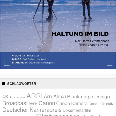
SCHLAGWÖRTER
ARRI
Arri Alexa
4K
Blackmagic Design
Anamorphot
Broadcast
Canon
Canon Kamera
BVFK
Canon Objektiv
Deutscher Kamerapreis
Dokumentarfilm
Filmbranche