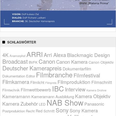
SCHLAGWÖRTER
ARRI
Arri Alexa
4K
Blackmagic Design
Anamorphot
Broadcast
Canon
Canon Kamera
BVFK
Canon Objektiv
Deutscher Kamerapreis
Dokumentarfilm
Filmbranche
Filmfestival
Dokumentation
Editor
Filmkamera
Filmproduktion
Filmschnitt
Filmlicht
Filmpreis
IBC
Interview
Filmwettbewerb
Filmtechnik
Kamera Drohne
Kamera Objektiv
Kameramann
Kameramann Ausbildung
NAB Show
Kamera Zubehör
Panasonic
LED
Sony
Sony Kamera
Red
Schnitt
Postproduktion
Recht