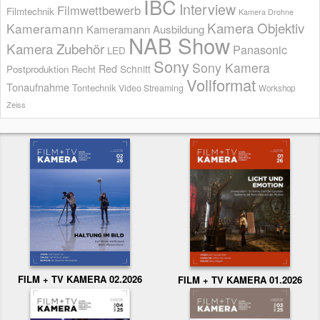
IBC
Interview
Filmwettbewerb
Filmtechnik
Kamera Drohne
Kamera Objektiv
Kameramann
Kameramann Ausbildung
NAB Show
Kamera Zubehör
Panasonic
LED
Sony
Sony Kamera
Red
Schnitt
Postproduktion
Recht
Vollformat
Tonaufnahme
Tontechnik
Video Streaming
Workshop
Zeiss
FILM + TV KAMERA 02.2026
FILM + TV KAMERA 01.2026