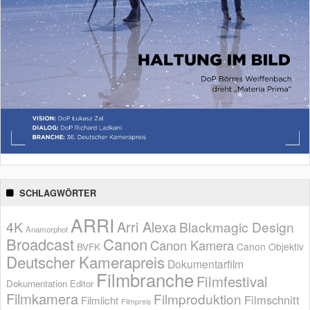
SCHLAGWÖRTER
ARRI
Arri Alexa
4K
Blackmagic Design
Anamorphot
Broadcast
Canon
Canon Kamera
BVFK
Canon Objektiv
Deutscher Kamerapreis
Dokumentarfilm
Filmbranche
Filmfestival
Dokumentation
Editor
Filmkamera
Filmproduktion
Filmschnitt
Filmlicht
Filmpreis