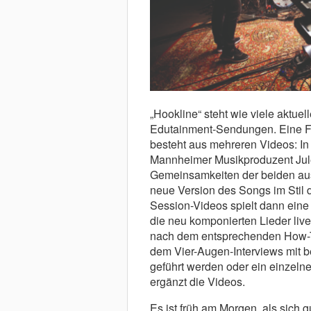
„Hookline“ steht wie viele aktuel
Edutainment-Sendungen. Eine Fo
besteht aus mehreren Videos: In
Mannheimer Musikproduzent Jul
Gemeinsamkeiten der beiden ausg
neue Version des Songs im Stil 
Session-Videos spielt dann eine
die neu komponierten Lieder live
nach dem entsprechenden How-To-
dem Vier-Augen-Interviews mit 
geführt werden oder ein einzelne
ergänzt die Videos.
Es ist früh am Morgen, als sich