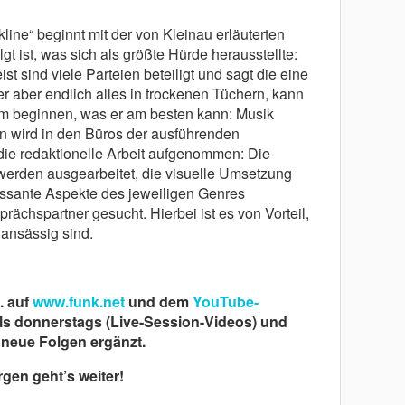
line“ beginnt mit der von Kleinau erläuterten
t ist, was sich als größte Hürde herausstellte:
t sind viele Parteien beteiligt und sagt die eine
hier aber endlich alles in trockenen Tüchern, kann
m beginnen, was er am besten kann: Musik
an wird in den Büros der ausführenden
die redaktionelle Arbeit aufgenommen: Die
erden ausgearbeitet, die visuelle Umsetzung
essante Aspekte des jeweiligen Genres
ächspartner gesucht. Hierbei ist es von Vorteil,
ansässig sind.
. auf
www.funk.net
und dem
YouTube-
ls donnerstags (Live-Session-Videos) und
neue Folgen ergänzt.
gen geht’s weiter!