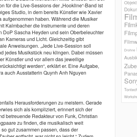
Objekt
n für die Live-Sessions der „Hookline“-Band ist
Dokum
iges Studio, in dem bereits Künstler wie Xavier
Fil
a aufgenommen haben. Während die Musiker
Film
t Kalmbacher die Instrumente und deren
Film
gen DoP Sascha Heyden und sein Oberbeleuchter
n Kameras und Licht. Gleichzeitig gibt
Filmw
ale Anweisungen. „Jede Live-Session soll
Drohne
nd jedes Musikstück neu klingen. Dabei müssen
Ausbi
er Künstler und vor allem das jeweilige
Zube
ücksichtigt werden“, erklärt er. Eine Aufgabe,
ra auch Ausstatterin Quynh Anh Nguyen
Pana
Son
Tontec
Worksh
benfalls Herausforderungen zu meistern. Gerade
wies sich als kompliziert, erinnert sich der
und betreuende Redakteur von Funk, Christian
gpaare zu finden, die musikalisch weit
m so gut zusammen passen, dass der
uber entfacht, war nicht so leicht.“ Zudem