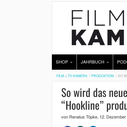
SHOP
JAHRBUCH
POD
FILM + TV KAMERA
PRODUKTION
SO W
So wird das neu
“Hookline” produ
von Renatus Töpke
,
12. Dezember