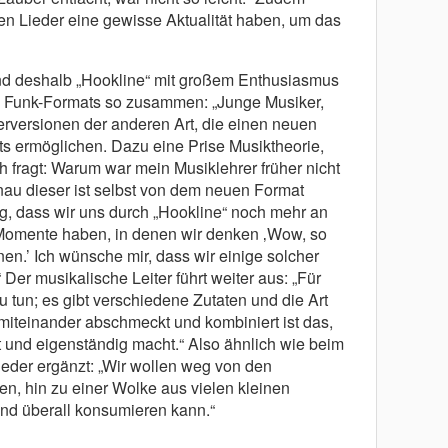
en Lieder eine gewisse Aktualität haben, um das
 und deshalb „Hookline“ mit großem Enthusiasmus
es Funk-Formats so zusammen: „Junge Musiker,
erversionen der anderen Art, die einen neuen
ts ermöglichen. Dazu eine Prise Musiktheorie,
ch fragt: Warum war mein Musiklehrer früher nicht
au dieser ist selbst von dem neuen Format
ng, dass wir uns durch „Hookline“ noch mehr an
Momente haben, in denen wir denken ‚Wow, so
en.’ Ich wünsche mir, dass wir einige solcher
r musikalische Leiter führt weiter aus: „Für
u tun; es gibt verschiedene Zutaten und die Art
iteinander abschmeckt und kombiniert ist das,
t und eigenständig macht.“ Also ähnlich wie beim
der ergänzt: „Wir wollen weg von den
ren, hin zu einer Wolke aus vielen kleinen
und überall konsumieren kann.“