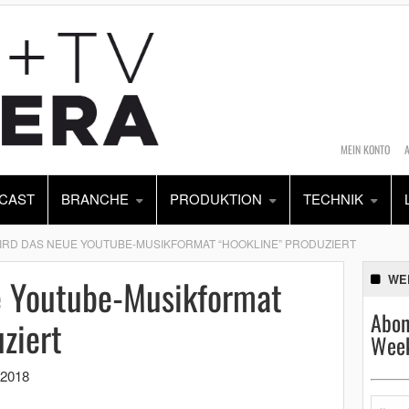
MEIN KONTO
CAST
BRANCHE
PRODUKTION
TECHNIK
IRD DAS NEUE YOUTUBE-MUSIKFORMAT “HOOKLINE” PRODUZIERT
e Youtube-Musikformat
WE
Abon
ziert
Week
 2018