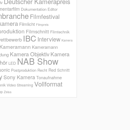
Deutscher Kamerapreis
iv
entarfilm
Dokumentation
Editor
mbranche
Filmfestival
kamera
Filmlicht
Filmpreis
produktion
Filmschnitt
Filmtechnik
IBC
Interview
ettbewerb
Kamera
Kameramann
Kameramann
Kamera Objektiv
Kamera
ldung
NAB Show
hör
LED
sonic
Red
Schnitt
Postproduktion
Recht
y
Sony Kamera
Tonaufnahme
Vollformat
hnik
Video Streaming
op
Zeiss