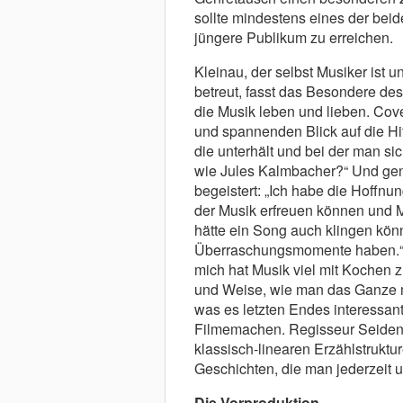
sollte mindestens eines der beid
jüngere Publikum zu erreichen.
Kleinau, der selbst Musiker ist
betreut, fasst das Besondere d
die Musik leben und lieben. Cov
und spannenden Blick auf die Hi
die unterhält und bei der man si
wie Jules Kalmbacher?“ Und gen
begeistert: „Ich habe die Hoffnu
der Musik erfreuen können und 
hätte ein Song auch klingen könn
Überraschungsmomente haben.“ De
mich hat Musik viel mit Kochen z
und Weise, wie man das Ganze m
was es letzten Endes interessan
Filmemachen. Regisseur Seidene
klassisch-linearen Erzählstruktu
Geschichten, die man jederzeit 
Die Vorproduktion