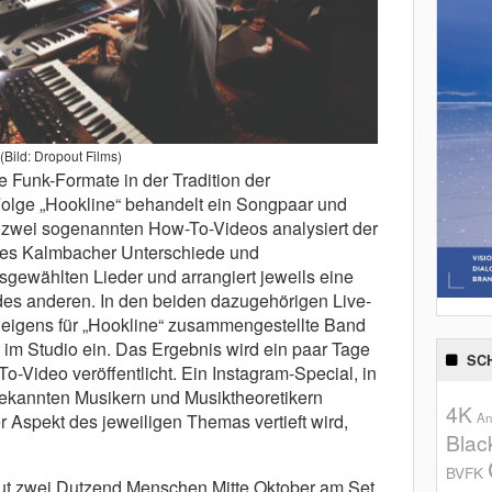
(Bild: Dropout Films)
le Funk-Formate in der Tradition der
lge „Hookline“ behandelt ein Songpaar und
 zwei sogenannten How-To-Videos analysiert der
es Kalmbacher Unterschiede und
ewählten Lieder und arrangiert jeweils eine
des anderen. In den beiden dazugehörigen Live-
 eigens für „Hookline“ zusammengestellte Band
 im Studio ein. Das Ergebnis wird ein paar Tage
SC
Video veröffentlicht. Ein Instagram-Special, in
bekannten Musikern und Musiktheoretikern
4K
r Aspekt des jeweiligen Themas vertieft wird,
An
Blac
BVFK
 gut zwei Dutzend Menschen Mitte Oktober am Set