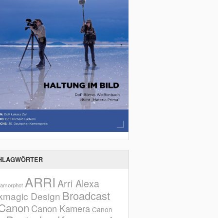
HLAGWÖRTER
ARRI
Arri Alexa
amorphot
Broadcast
kmagic Design
Canon
Canon Kamera
Canon