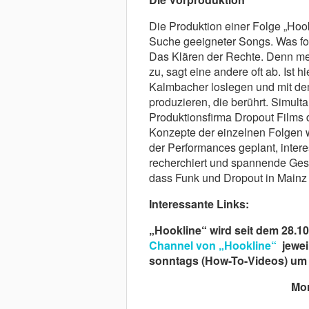
Die Produktion einer Folge „Hook
Suche geeigneter Songs. Was folg
Das Klären der Rechte. Denn meis
zu, sagt eine andere oft ab. Ist 
Kalmbacher loslegen und mit de
produzieren, die berührt. Simult
Produktionsfirma Dropout Films 
Konzepte der einzelnen Folgen w
der Performances geplant, inter
recherchiert und spannende Gespr
dass Funk und Dropout in Mainz 
Interessante Links:
„Hookline“ wird seit dem 28.10
Channel von „Hookline“
jewei
sonntags (How-To-Videos) um 
Mor