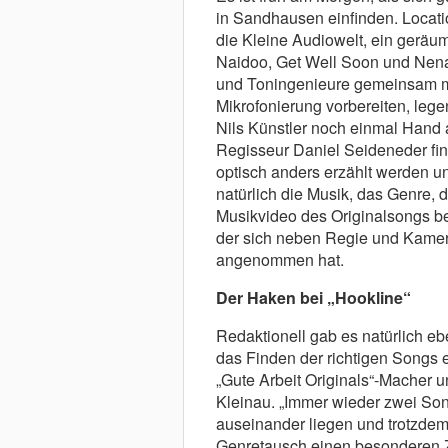
in Sandhausen einfinden. Locatio
die Kleine Audiowelt, ein geräum
Naidoo, Get Well Soon und Nen
und Toningenieure gemeinsam mi
Mikrofonierung vorbereiten, le
Nils Künstler noch einmal Hand a
Regisseur Daniel Seideneder fin
optisch anders erzählt werden u
natürlich die Musik, das Genre, d
Musikvideo des Originalsongs ber
der sich neben Regie und Kame
angenommen hat.
Der Haken bei „Hookline“
Redaktionell gab es natürlich e
das Finden der richtigen Songs er
„Gute Arbeit Originals“-Macher 
Kleinau. „Immer wieder zwei Son
auseinander liegen und trotzde
Genretausch einen besonderen Za