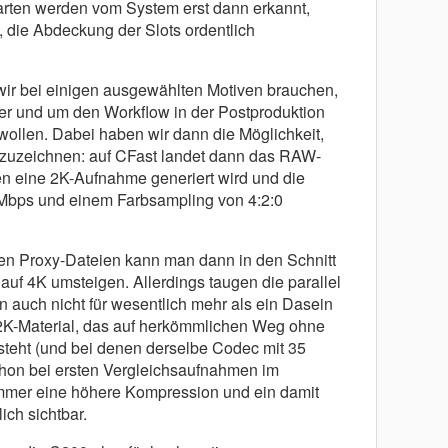
Karten werden vom System erst dann erkannt,
, die Abdeckung der Slots ordentlich
ir bei einigen ausgewählten Motiven brauchen,
ier und um den Workflow in der Postproduktion
ollen. Dabei haben wir dann die Möglichkeit,
ufzuzeichnen: auf CFast landet dann das RAW-
en eine 2K-Aufnahme generiert wird und die
Mbps und einem Farbsampling von 4:2:0
den Proxy-Dateien kann man dann in den Schnitt
 auf 4K umsteigen. Allerdings taugen die parallel
auch nicht für wesentlich mehr als ein Dasein
 2K-Material, das auf herkömmlichen Weg ohne
teht (und bei denen derselbe Codec mit 35
chon bei ersten Vergleichsaufnahmen im
mmer eine höhere Kompression und ein damit
ich sichtbar.