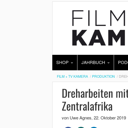
SHOP
JAHRBUCH
POD
FILM + TV KAMERA
PRODUKTION
DREH
Dreharbeiten mi
Zentralafrika
von Uwe Agnes
,
22. Oktober 2019