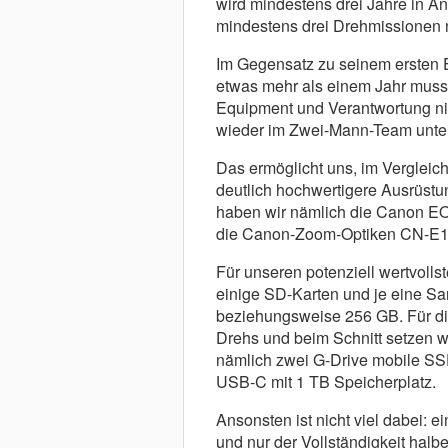
wird mindestens drei Jahre in A
mindestens drei Drehmissionen 
Im Gegensatz zu seinem ersten E
etwas mehr als einem Jahr mus
Equipment und Verantwortung nic
wieder im Zwei-Mann-Team unte
Das ermöglicht uns, im Vergleic
deutlich hochwertigere Ausrüs
haben wir nämlich die Canon EO
die Canon-Zoom-Optiken CN-E1
Für unseren potenziell wertvolls
einige SD-Karten und je eine Sa
beziehungsweise 256 GB. Für d
Drehs und beim Schnitt setzen wi
nämlich zwei G-Drive mobile SS
USB-C mit 1 TB Speicherplatz.
Ansonsten ist nicht viel dabei: 
und nur der Vollständigkeit halbe