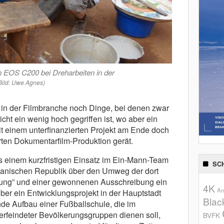
n EOS C200 bei Dreharbeiten in der
Bild: Uwe Agnes)
in der Filmbranche noch Dinge, bei denen zwar
cht ein wenig hoch gegriffen ist, wo aber ein
mit einem unterfinanzierten Projekt am Ende doch
erten Dokumentarfilm-Produktion gerät.
us einem kurzfristigen Einsatz im Ein-Mann-Team
SC
rikanischen Republik über den Umweg der dort
ung” und einer gewonnenen Ausschreibung ein
4K
An
ber ein Entwicklungsprojekt in der Hauptstadt
Blac
nde Aufbau einer Fußballschule, die im
rfeindeter Bevölkerungsgruppen dienen soll,
BVFK