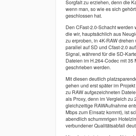
Sorgfalt zu erziehen, denn die 
wenn man, so wie es sich gehört
geschlossen hat.
Den CFast-2.0-Schacht werden w
die wir, hauptsächlich aus Neug
zu erproben, in 4K-RAW drehen w
parallel auf SD und Cfast-2.0 a
Signal, während für die SD-Kart
Dateien im H.264-Codec mit 35 
geschrieben werden.
Mit diesen deutlich platzsparen
gehen und erst später im Projekt
zu RAW aufgezeichneten Dateien 
als Proxy, denn im Vergleich zu
gleichzeitige RAWAufnahme ents
Mbps zum Einsatz kommt), ist s
abendlich schummrigen Hotelzi
verbundener Qualitätsabfall deutl