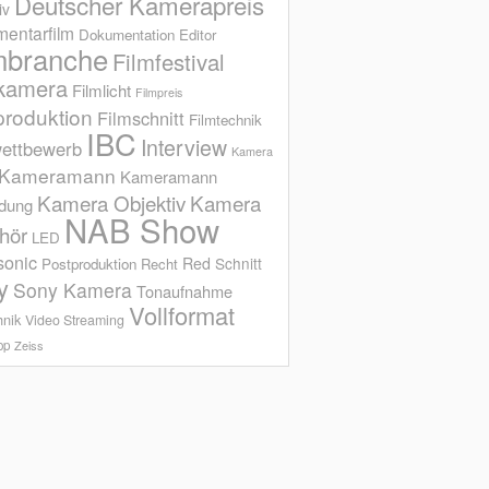
Deutscher Kamerapreis
iv
entarfilm
Dokumentation
Editor
mbranche
Filmfestival
kamera
Filmlicht
Filmpreis
produktion
Filmschnitt
Filmtechnik
IBC
Interview
ettbewerb
Kamera
Kameramann
Kameramann
Kamera Objektiv
Kamera
ldung
NAB Show
hör
LED
sonic
Red
Schnitt
Postproduktion
Recht
y
Sony Kamera
Tonaufnahme
Vollformat
hnik
Video Streaming
op
Zeiss