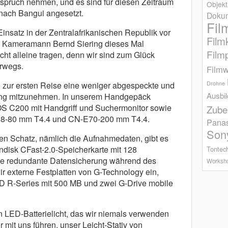
nspruch nehmen, und es sind für diesen Zeitraum
Objekt
nach Bangui angesetzt.
Dokum
Fil
insatz in der Zentralafrikanischen Republik vor
Film
s Kameramann Bernd Siering dieses Mal
Film
ht alleine tragen, denn wir sind zum Glück
rwegs.
Filmw
h zur ersten Reise eine weniger abgespeckte und
Drohne
Ausbi
tung mitzunehmen. In unserem Handgepäck
S C200 mit Handgriff und Suchermonitor sowie
Zube
8-80 mm T4.4 und CN-E70-200 mm T4.4.
Pana
Son
ten Schatz, nämlich die Aufnahmedaten, gibt es
ndisk CFast-2.0-Speicherkarte mit 128
Tontec
ie redundante Datensicherung während des
Worksh
r externe Festplatten von G-Technology ein,
D R-Series mit 500 MB und zwei G-Drive mobile
ein LED-Batterielicht, das wir niemals verwenden
r mit uns führen, unser Leicht-Stativ von