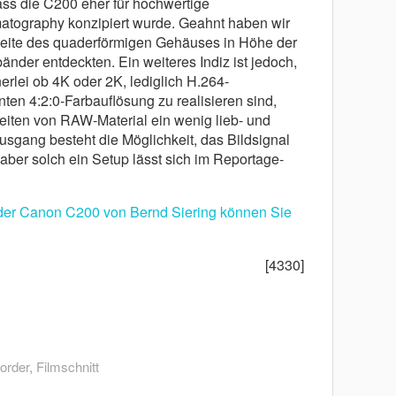
dass die C200 eher für hochwertige
tography konzipiert wurde. Geahnt haben wir
nseite des quaderförmigen Gehäuses in Höhe der
nder entdeckten. Ein weiteres Indiz ist jedoch,
lei ob 4K oder 2K, lediglich H.264-
ten 4:2:0-Farbauflösung zu realisieren sind,
eiten von RAW-Material ein wenig lieb- und
Ausgang besteht die Möglichkeit, das Bildsignal
 aber solch ein Setup lässt sich im Reportage-
der Canon C200 von Bernd Siering können Sie
[4330]
order
,
Filmschnitt