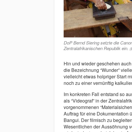
DoP Bernd Siering setzte die Cano
Zentralafrikanischen Republik ein.
(
H
in und wieder geschehen auch 
die Bezeichnung “Wunder” viellei
vielleicht etwas holpriger Start 
noch zu einer vernünftig kalkuli
Im konkreten Fall entstand so a
als “Videograf” in der Zentralaf
vorgenommenen “Materialsicher
Auftrag für eine Dokumentation ü
Bangui. Der filmisch zu begleite
Wesentlichen der Aussöhnung ve