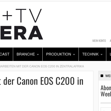
MEIN KONTO
CAST
BRANCHE
PRODUKTION
TECHNIK
ARBEITEN MIT DER CANON EOS C200 IN ZENTRALAFRIKA
t der Canon EOS C200 in
WE
Abon
Week