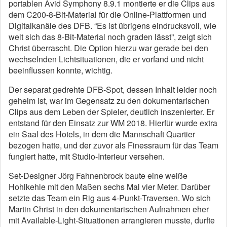
portablen Avid Symphony 8.9.1 montierte er die Clips aus
dem C200-8-Bit-Material für die Online-Plattformen und
Digitalkanäle des DFB. “Es ist übrigens eindrucksvoll, wie
weit sich das 8-Bit-Material noch graden lässt”, zeigt sich
Christ überrascht. Die Option hierzu war gerade bei den
wechselnden Lichtsituationen, die er vorfand und nicht
beeinflussen konnte, wichtig.
Der separat gedrehte DFB-Spot, dessen Inhalt leider noch
geheim ist, war im Gegensatz zu den dokumentarischen
Clips aus dem Leben der Spieler, deutlich inszenierter. Er
entstand für den Einsatz zur WM 2018. Hierfür wurde extra
ein Saal des Hotels, in dem die Mannschaft Quartier
bezogen hatte, und der zuvor als Finessraum für das Team
fungiert hatte, mit Studio-Interieur versehen.
Set-Designer Jörg Fahnenbrock baute eine weiße
Hohlkehle mit den Maßen sechs Mal vier Meter. Darüber
setzte das Team ein Rig aus 4-Punkt-Traversen. Wo sich
Martin Christ in den dokumentarischen Aufnahmen eher
mit Available-Light-Situationen arrangieren musste, durfte