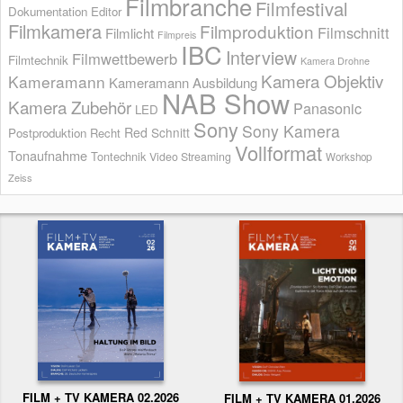
Filmbranche
Filmfestival
Dokumentation
Editor
Filmkamera
Filmproduktion
Filmschnitt
Filmlicht
Filmpreis
IBC
Interview
Filmwettbewerb
Filmtechnik
Kamera Drohne
Kamera Objektiv
Kameramann
Kameramann Ausbildung
NAB Show
Kamera Zubehör
Panasonic
LED
Sony
Sony Kamera
Red
Schnitt
Postproduktion
Recht
Vollformat
Tonaufnahme
Tontechnik
Video Streaming
Workshop
Zeiss
FILM + TV KAMERA 02.2026
FILM + TV KAMERA 01.2026