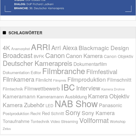
SCHLAGWÖRTER
ARRI
Arri Alexa
4K
Blackmagic Design
Anamorphot
Broadcast
Canon
Canon Kamera
BVFK
Canon Objektiv
Deutscher Kamerapreis
Dokumentarfilm
Filmbranche
Filmfestival
Dokumentation
Editor
Filmkamera
Filmproduktion
Filmschnitt
Filmlicht
Filmpreis
IBC
Interview
Filmwettbewerb
Filmtechnik
Kamera Drohne
Kamera Objektiv
Kameramann
Kameramann Ausbildung
NAB Show
Kamera Zubehör
Panasonic
LED
Sony
Sony Kamera
Red
Schnitt
Postproduktion
Recht
Vollformat
Tonaufnahme
Tontechnik
Video Streaming
Workshop
Zeiss