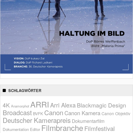
SCHLAGWÖRTER
ARRI
Arri Alexa
4K
Blackmagic Design
Anamorphot
Broadcast
Canon
Canon Kamera
BVFK
Canon Objektiv
Deutscher Kamerapreis
Dokumentarfilm
Filmbranche
Filmfestival
Dokumentation
Editor