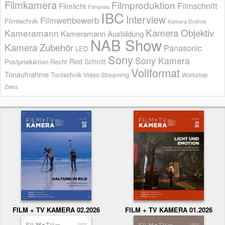
Filmkamera
Filmproduktion
Filmschnitt
Filmlicht
Filmpreis
IBC
Interview
Filmwettbewerb
Filmtechnik
Kamera Drohne
Kamera Objektiv
Kameramann
Kameramann Ausbildung
NAB Show
Kamera Zubehör
Panasonic
LED
Sony
Sony Kamera
Red
Schnitt
Postproduktion
Recht
Vollformat
Tonaufnahme
Tontechnik
Video Streaming
Workshop
Zeiss
FILM + TV KAMERA 02.2026
FILM + TV KAMERA 01.2026