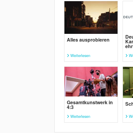
De
Alles ausprobieren
Kam
ehr
Weiterlesen
We
Gesamtkunstwerk in
Sch
4:3
Weiterlesen
We