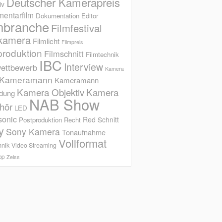
Deutscher Kamerapreis
iv
entarfilm
Dokumentation
Editor
mbranche
Filmfestival
kamera
Filmlicht
Filmpreis
produktion
Filmschnitt
Filmtechnik
IBC
Interview
ettbewerb
Kamera
Kameramann
Kameramann
Kamera Objektiv
Kamera
ldung
NAB Show
hör
LED
sonic
Red
Schnitt
Postproduktion
Recht
y
Sony Kamera
Tonaufnahme
Vollformat
hnik
Video Streaming
op
Zeiss