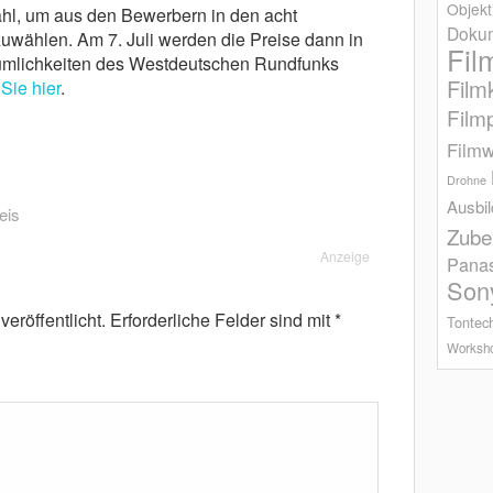
Objekt
ahl, um aus den Bewerbern in den acht
Dokum
uwählen. Am 7. Juli werden die Preise dann in
Fil
äumlichkeiten des Westdeutschen Rundfunks
Film
Sie hier
.
Film
Filmw
Drohne
Ausbi
eis
Zube
Anzeige
Pana
Son
eröffentlicht.
Erforderliche Felder sind mit
*
Tontec
Worksh