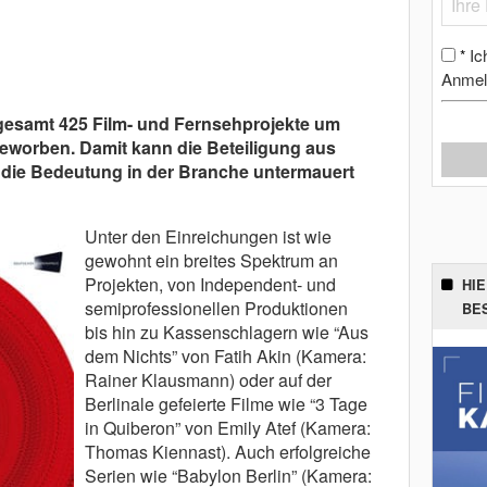
Ic
*
Anmel
gesamt 425 Film- und Fernsehprojekte um
eworben. Damit kann die Beteiligung aus
d die Bedeutung in der Branche untermauert
Unter den Einreichungen ist wie
gewohnt ein breites Spektrum an
Projekten, von Independent- und
HI
semiprofessionellen Produktionen
BE
bis hin zu Kassenschlagern wie “Aus
dem Nichts” von Fatih Akin (Kamera:
Rainer Klausmann) oder auf der
Berlinale gefeierte Filme wie “3 Tage
in Quiberon” von Emily Atef (Kamera:
Thomas Kiennast). Auch erfolgreiche
Serien wie “Babylon Berlin” (Kamera: