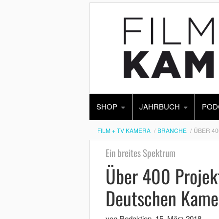
SHOP
JAHRBUCH
POD
FILM + TV KAMERA
BRANCHE
ÜBER 40
Ein breites Spektrum
Über 400 Projek
Deutschen Kame
von Redaktion
,
15. März 2018