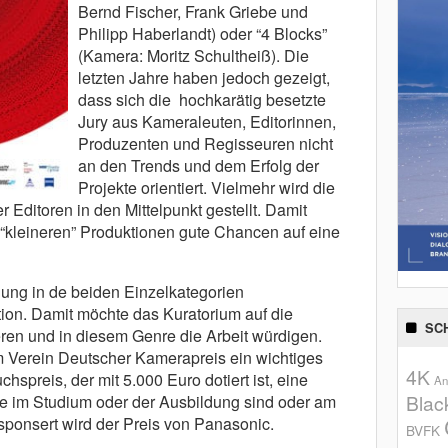
Bernd Fischer, Frank Griebe und
Philipp Haberlandt) oder “4 Blocks”
(Kamera: Moritz Schultheiß). Die
letzten Jahre haben jedoch gezeigt,
dass sich die hochkarätig besetzte
Jury aus Kameraleuten, Editorinnen,
Produzenten und Regisseuren nicht
an den Trends und dem Erfolg der
Projekte orientiert. Vielmehr wird die
 Editoren in den Mittelpunkt gestellt. Damit
“kleineren” Produktionen gute Chancen auf eine
ilung in de beiden Einzelkategorien
on. Damit möchte das Kuratorium auf die
SC
eren und in diesem Genre die Arbeit würdigen.
 Verein Deutscher Kamerapreis ein wichtiges
4K
spreis, der mit 5.000 Euro dotiert ist, eine
An
Blac
ie im Studium oder der Ausbildung sind oder am
sponsert wird der Preis von Panasonic.
BVFK