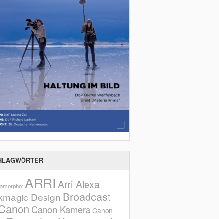
HLAGWÖRTER
ARRI
Arri Alexa
amorphot
Broadcast
kmagic Design
Canon
Canon Kamera
Canon