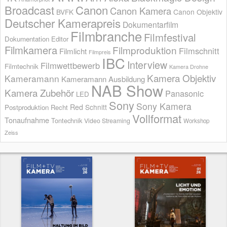
Broadcast
Canon
Canon Kamera
BVFK
Canon Objektiv
Deutscher Kamerapreis
Dokumentarfilm
Filmbranche
Filmfestival
Dokumentation
Editor
Filmkamera
Filmproduktion
Filmschnitt
Filmlicht
Filmpreis
IBC
Interview
Filmwettbewerb
Filmtechnik
Kamera Drohne
Kamera Objektiv
Kameramann
Kameramann Ausbildung
NAB Show
Kamera Zubehör
Panasonic
LED
Sony
Sony Kamera
Red
Schnitt
Postproduktion
Recht
Vollformat
Tonaufnahme
Tontechnik
Video Streaming
Workshop
Zeiss