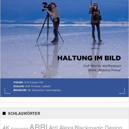
SCHLAGWÖRTER
ARRI
Arri Alexa
4K
Blackmagic Design
Anamorphot