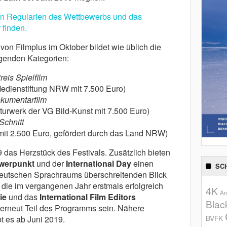
en Regularien des Wettbewerbs und das
 finden.
on Filmplus im Oktober bildet wie üblich die
lgenden Kategorien:
eis Spielfilm
 Medienstiftung NRW mit 7.500 Euro)
okumentarfilm
ulturwerk der VG Bild-Kunst mit 7.500 Euro)
Schnitt
 mit 2.500 Euro, gefördert durch das Land NRW)
das Herzstück des Festivals. Zusätzlich bieten
werpunkt
und der
International Day
einen
SC
deutschen Sprachraums überschreitenden Blick
 die im vergangenen Jahr erstmals erfolgreich
4K
An
ie
und das
International Film Editors
Blac
erneut Teil des Programms sein. Nähere
BVFK
 es ab Juni 2019.