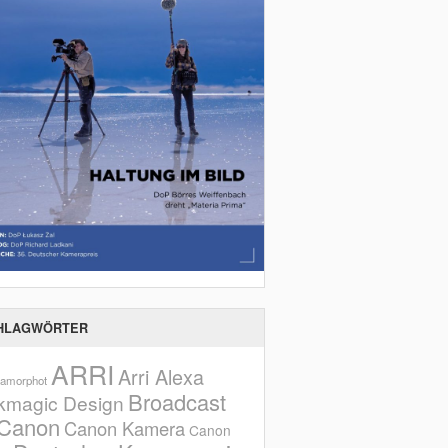
HLAGWÖRTER
ARRI
Arri Alexa
amorphot
Broadcast
kmagic Design
Canon
Canon Kamera
Canon