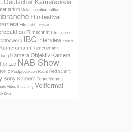
Deutscher Kamerapreis
iv
entarfilm
Dokumentation
Editor
mbranche
Filmfestival
kamera
Filmlicht
Filmpreis
produktion
Filmschnitt
Filmtechnik
IBC
Interview
ettbewerb
Kamera
Kameramann
Kameramann
Kamera Objektiv
Kamera
ldung
NAB Show
hör
LED
sonic
Red
Schnitt
Postproduktion
Recht
y
Sony Kamera
Tonaufnahme
Vollformat
hnik
Video Streaming
op
Zeiss