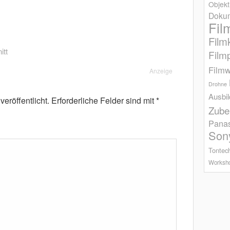
Objekt
Dokum
Fil
Film
itt
Film
Filmw
Anzeige
Drohne
Ausbi
eröffentlicht.
Erforderliche Felder sind mit
*
Zube
Pana
Son
Tontec
Worksh