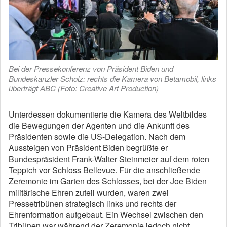
Bei der Pressekonferenz von Präsident Biden und
Bundeskanzler Scholz: rechts die Kamera von Betamobil, links
überträgt ABC (Foto: Creative Art Production)
Unterdessen dokumentierte die Kamera des Weltbildes
die Bewegungen der Agenten und die Ankunft des
Präsidenten sowie die US-Delegation. Nach dem
Aussteigen von Präsident Biden begrüßte er
Bundespräsident Frank-Walter Steinmeier auf dem roten
Teppich vor Schloss Bellevue. Für die anschließende
Zeremonie im Garten des Schlosses, bei der Joe Biden
militärische Ehren zuteil wurden, waren zwei
Pressetribünen strategisch links und rechts der
Ehrenformation aufgebaut. Ein Wechsel zwischen den
Tribünen war während der Zeremonie jedoch nicht