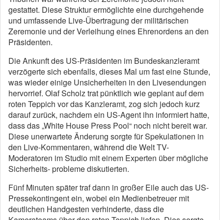
gestattet. Diese Struktur ermöglichte eine durchgehende
und umfassende Live-Übertragung der militärischen
Zeremonie und der Verleihung eines Ehrenordens an den
Präsidenten.
Die Ankunft des US-Präsidenten im Bundeskanzleramt
verzögerte sich ebenfalls, dieses Mal um fast eine Stunde,
was wieder einige Unsicherheiten in den Livesendungen
hervorrief. Olaf Scholz trat pünktlich wie geplant auf dem
roten Teppich vor das Kanzleramt, zog sich jedoch kurz
darauf zurück, nachdem ein US-Agent ihn informiert hatte,
dass das „White House Press Pool“ noch nicht bereit war.
Diese unerwartete Änderung sorgte für Spekulationen in
den Live-Kommentaren, während die Welt TV-
Moderatoren im Studio mit einem Experten über mögliche
Sicherheits- probleme diskutierten.
Fünf Minuten später traf dann in großer Eile auch das US-
Pressekontingent ein, wobei ein Medienbetreuer mit
deutlichen Handgesten verhinderte, dass die
Kamerateams über den roten Teppich liefen. Dies sorgte