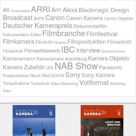
ARRI
Arri Alexa
4K
Blackmagic Design
Anamorphot
Broadcast
Canon
Canon Kamera
BVFK
Canon Objektiv
Deutscher Kamerapreis
Dokumentarfilm
Filmbranche
Filmfestival
Dokumentation
Editor
Filmkamera
Filmproduktion
Filmschnitt
Filmlicht
Filmpreis
IBC
Interview
Filmwettbewerb
Filmtechnik
Kamera Drohne
Kamera Objektiv
Kameramann
Kameramann Ausbildung
NAB Show
Kamera Zubehör
Panasonic
LED
Sony
Sony Kamera
Red
Schnitt
Postproduktion
Recht
Vollformat
Tonaufnahme
Tontechnik
Video Streaming
Workshop
Zeiss