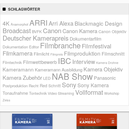
SCHLAGWÖRTER
ARRI
Arri Alexa
4K
Blackmagic Design
Anamorphot
Broadcast
Canon
Canon Kamera
BVFK
Canon Objektiv
Deutscher Kamerapreis
Dokumentarfilm
Filmbranche
Filmfestival
Dokumentation
Editor
Filmkamera
Filmproduktion
Filmschnitt
Filmlicht
Filmpreis
IBC
Interview
Filmwettbewerb
Filmtechnik
Kamera Drohne
Kamera Objektiv
Kameramann
Kameramann Ausbildung
NAB Show
Kamera Zubehör
Panasonic
LED
Sony
Sony Kamera
Red
Schnitt
Postproduktion
Recht
Vollformat
Tonaufnahme
Tontechnik
Video Streaming
Workshop
Zeiss