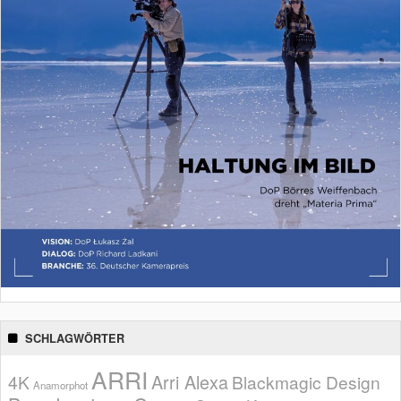
SCHLAGWÖRTER
ARRI
Arri Alexa
4K
Blackmagic Design
Anamorphot