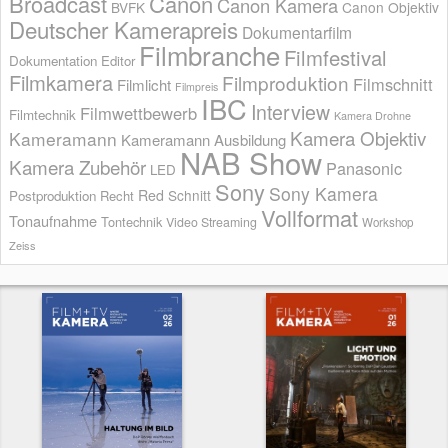
Broadcast
Canon
Canon Kamera
BVFK
Canon Objektiv
Deutscher Kamerapreis
Dokumentarfilm
Filmbranche
Filmfestival
Dokumentation
Editor
Filmkamera
Filmproduktion
Filmschnitt
Filmlicht
Filmpreis
IBC
Interview
Filmwettbewerb
Filmtechnik
Kamera Drohne
Kamera Objektiv
Kameramann
Kameramann Ausbildung
NAB Show
Kamera Zubehör
Panasonic
LED
Sony
Sony Kamera
Red
Schnitt
Postproduktion
Recht
Vollformat
Tonaufnahme
Tontechnik
Video Streaming
Workshop
Zeiss