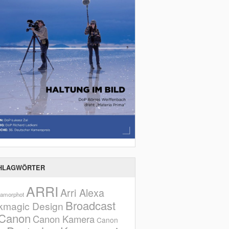
HLAGWÖRTER
ARRI
Arri Alexa
amorphot
Broadcast
kmagic Design
Canon
Canon Kamera
Canon