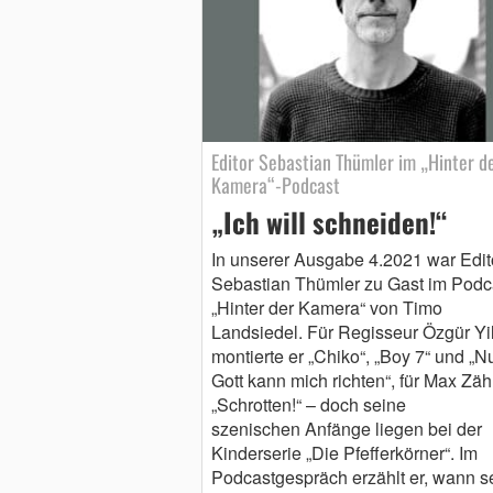
Editor Sebastian Thümler im „Hinter d
Kamera“-Podcast
„Ich will schneiden!“
In unserer Ausgabe 4.2021 war Edit
Sebastian Thümler zu Gast im Podc
„Hinter der Kamera“ von Timo
Landsiedel. Für Regisseur Özgür Yil
montierte er „Chiko“, „Boy 7“ und „N
Gott kann mich richten“, für Max Zäh
„Schrotten!“ – doch seine
szenischen Anfänge liegen bei der
Kinderserie „Die Pfefferkörner“. Im
Podcastgespräch erzählt er, wann s