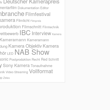
Deutscher Kamerapreis
iv
entarfilm
Dokumentation
Editor
mbranche
Filmfestival
kamera
Filmlicht
Filmpreis
produktion
Filmschnitt
Filmtechnik
IBC
Interview
ettbewerb
Kamera
Kameramann
Kameramann
Kamera Objektiv
Kamera
ldung
NAB Show
hör
LED
sonic
Red
Schnitt
Postproduktion
Recht
y
Sony Kamera
Tonaufnahme
Vollformat
hnik
Video Streaming
op
Zeiss