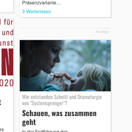
Präsenzvariante…
Weiterlesen
Anzeige
Wie entstanden Schnitt und Dramaturgie
t
von "Systemsprenger"?
Schauen, was zusammen
geht
es
In der Fortführung des