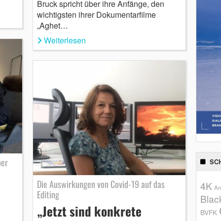
Bruck spricht über ihre Anfänge, den
wichtigsten ihrer Dokumentarfilme
„Aghet…
Weiterlesen
ber
SC
Die Auswirkungen von Covid-19 auf das
4K
An
Editing
Blac
„Jetzt sind konkrete
BVFK