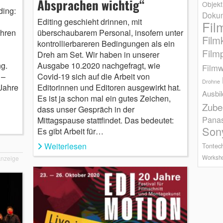
Absprachen wichtig“
Objekt
ding:
Dokum
Editing geschieht drinnen, mit
Fil
ahren
überschaubarem Personal, insofern unter
Film
kontrollierbareren Bedingungen als ein
Film
Dreh am Set. Wir haben in unserer
ng.
Ausgabe 10.2020 nachgefragt, wie
Filmw
1–
Covid-19 sich auf die Arbeit von
Drohne
 Jahre
Editorinnen und Editoren ausgewirkt hat.
Ausbi
Es ist ja schon mal ein gutes Zeichen,
Zube
dass unser Gespräch in der
Pana
Mittagspause stattfindet. Das bedeutet:
Son
Es gibt Arbeit für…
Weiterlesen
Tontec
Worksh
nzeige