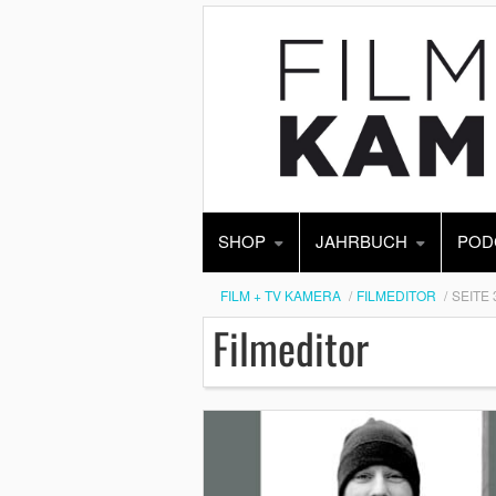
SHOP
JAHRBUCH
POD
FILM + TV KAMERA
FILMEDITOR
SEITE 
Filmeditor