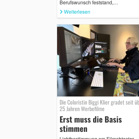
Berufswunsch feststand,…
Weiterlesen
Die Coloristin Biggi Klier gradet seit ü
25 Jahren Werbefilme
Erst muss die Basis
stimmen
Lichtbestimmung am Filmabtaster,