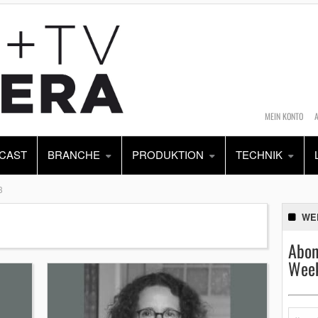
MEIN KONTO
CAST
BRANCHE
PRODUKTION
TECHNIK
3
WE
Abon
Week