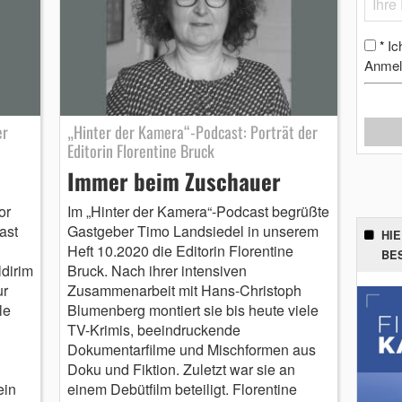
Ic
*
Anmel
er
„Hinter der Kamera“-Podcast: Porträt der
Editorin Florentine Bruck
Immer beim Zuschauer
or
Im „Hinter der Kamera“-Podcast begrüßte
ast
Gastgeber Timo Landsiedel in unserem
HI
Heft 10.2020 die Editorin Florentine
BE
dirim
Bruck. Nach ihrer intensiven
ur
Zusammenarbeit mit Hans-Christoph
le
Blumenberg montiert sie bis heute viele
TV-Krimis, beeindruckende
Dokumentarfilme und Mischformen aus
Doku und Fiktion. Zuletzt war sie an
ein
einem Debütfilm beteiligt. Florentine