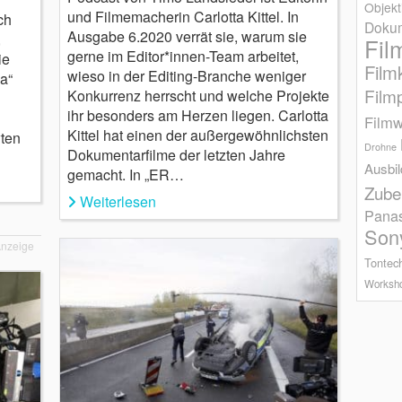
Objekt
und Filmemacherin Carlotta Kittel. In
ch
Dokum
Ausgabe 6.2020 verrät sie, warum sie
,
Fil
gerne im Editor*innen-Team arbeitet,
ie
Film
wieso in der Editing-Branche weniger
a“
Film
Konkurrenz herrscht und welche Projekte
ihr besonders am Herzen liegen. Carlotta
Filmw
Kittel hat einen der außergewöhnlichsten
wten
Drohne
Dokumentarfilme der letzten Jahre
Ausbi
gemacht. In „ER…
Zube
Weiterlesen
Pana
Son
nzeige
Tontec
Worksh