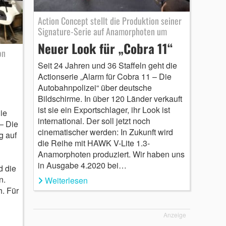
Action Concept stellt die Produktion seiner
Signature-Serie auf Anamorphoten um
Neuer Look für „Cobra 11“
on
Seit 24 Jahren und 36 Staffeln geht die
Actionserie „Alarm für Cobra 11 – Die
Autobahnpolizei“ über deutsche
Bildschirme. In über 120 Länder verkauft
ist sie ein Exportschlager, ihr Look ist
ie
international. Der soll jetzt noch
– Die
cinematischer werden: In Zukunft wird
g auf
die Reihe mit HAWK V-Lite 1.3-
Anamorphoten produziert. Wir haben uns
in Ausgabe 4.2020 bei…
d die
n.
Weiterlesen
h. Für
Anzeige