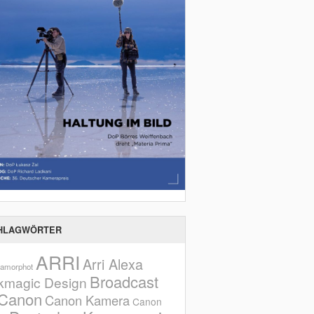
HLAGWÖRTER
ARRI
Arri Alexa
amorphot
Broadcast
kmagic Design
Canon
Canon Kamera
Canon