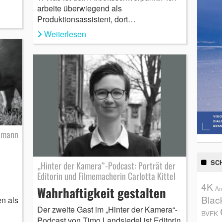
arbeite überwiegend als
Produktionsassistent, dort…
Weiterlesen
amann
SC
„Hinter der Kamera“-Podcast: Porträt der
Editorin und Filmemacherin Carlotta Kittel
4K
Wahrhaftigkeit gestalten
An
Blac
n als
Der zweite Gast im „Hinter der Kamera“-
BVFK
Podcast von Timo Landsiedel ist Editorin