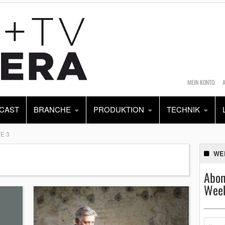
MEIN KONTO
CAST
BRANCHE
PRODUKTION
TECHNIK
E 3
WE
Abon
Week