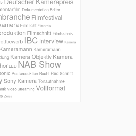
Deutscher Kamerapreis
iv
entarfilm
Dokumentation
Editor
mbranche
Filmfestival
kamera
Filmlicht
Filmpreis
produktion
Filmschnitt
Filmtechnik
IBC
Interview
ettbewerb
Kamera
Kameramann
Kameramann
Kamera Objektiv
Kamera
ldung
NAB Show
hör
LED
sonic
Red
Schnitt
Postproduktion
Recht
y
Sony Kamera
Tonaufnahme
Vollformat
hnik
Video Streaming
op
Zeiss