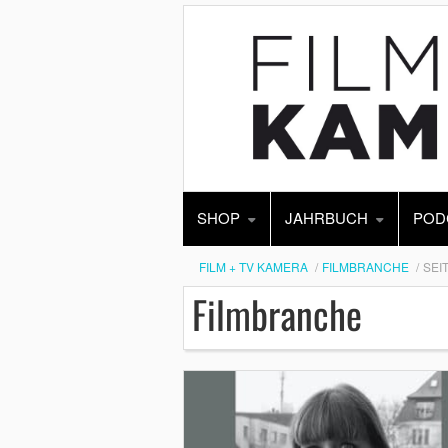
SHOP
JAHRBUCH
POD
FILM + TV KAMERA
FILMBRANCHE
SEIT
Filmbranche