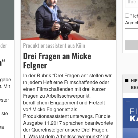
Ic
*
Anmel
 der
Produktionsassistent aus Köln
Drei Fragen an Micke
n“
Felgner
In der Rubrik “Drei Fragen an” stellen wir
sgabe
HI
in jedem Heft eine Filmschaffende oder
. Mit
BE
einen Filmschaffenden mit drei kurzen
Fragen zu Arbeitsschwerpunkt,
ster
beruflichem Engagement und Freizeit
vor! Micke Felgner ist als
 sie
Produktionsassistent unterwegs. Für die
Ausgabe 11.2017 sprachen beantwortete
ka
der Quereinsteiger unsere Drei Fragen.
1. Was ist dein Arbeitsschwerpunkt? Ich