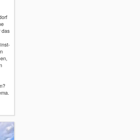
orf
ne
 das
inst-
en
en,
n
en?
ema.