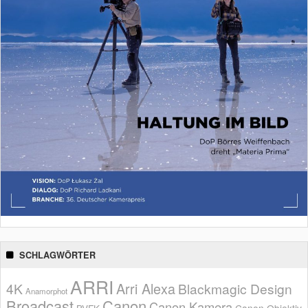
SCHLAGWÖRTER
ARRI
Arri Alexa
4K
Blackmagic Design
Anamorphot
Broadcast
Canon
Canon Kamera