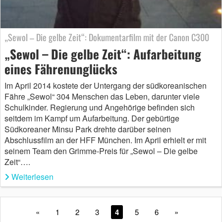
„Sewol – Die gelbe Zeit“: Dokumentarfilm mit der Canon C300
„Sewol – Die gelbe Zeit“: Aufarbeitung
eines Fährenunglücks
Im April 2014 kostete der Untergang der südkoreanischen
Fähre „Sewol“ 304 Menschen das Leben, darunter viele
Schulkinder. Regierung und Angehörige befinden sich
seitdem im Kampf um Aufarbeitung. Der gebürtige
Südkoreaner Minsu Park drehte darüber seinen
Abschlussfilm an der HFF München. Im April erhielt er mit
seinem Team den Grimme-Preis für „Sewol – Die gelbe
Zeit“….
Weiterlesen
«
1
2
3
4
5
6
»