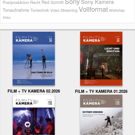
Sony
Sony Kamera
Red
Schnitt
Postproduktion
Recht
Vollformat
Tonaufnahme
Tontechnik
Video Streaming
Workshop
Zeiss
FILM + TV KAMERA 02.2026
FILM + TV KAMERA 01.2026