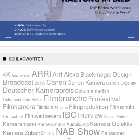
SCHLAGWÖRTER
ARRI
Arri Alexa
4K
Blackmagic Design
Anamorphot
Broadcast
Canon
Canon Kamera
BVFK
Canon Objektiv
Deutscher Kamerapreis
Dokumentarfilm
Filmbranche
Filmfestival
Dokumentation
Editor
Filmkamera
Filmproduktion
Filmschnitt
Filmlicht
Filmpreis
IBC
Interview
Filmwettbewerb
Filmtechnik
Kamera Drohne
Kamera Objektiv
Kameramann
Kameramann Ausbildung
NAB Show
Kamera Zubehör
Panasonic
LED