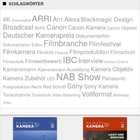
SCHLAGWÖRTER
ARRI
Arri Alexa
4K
Blackmagic Design
Anamorphot
Broadcast
Canon
Canon Kamera
BVFK
Canon Objektiv
Deutscher Kamerapreis
Dokumentarfilm
Filmbranche
Filmfestival
Dokumentation
Editor
Filmkamera
Filmproduktion
Filmschnitt
Filmlicht
Filmpreis
IBC
Interview
Filmwettbewerb
Filmtechnik
Kamera Drohne
Kamera Objektiv
Kameramann
Kameramann Ausbildung
NAB Show
Kamera Zubehör
Panasonic
LED
Sony
Sony Kamera
Red
Schnitt
Postproduktion
Recht
Vollformat
Tonaufnahme
Tontechnik
Video Streaming
Workshop
Zeiss