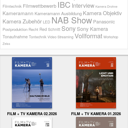
IBC
Interview
Filmwettbewerb
Filmtechnik
Kamera Drohne
Kamera Objektiv
Kameramann
Kameramann Ausbildung
NAB Show
Kamera Zubehör
Panasonic
LED
Sony
Sony Kamera
Red
Schnitt
Postproduktion
Recht
Vollformat
Tonaufnahme
Tontechnik
Video Streaming
Workshop
Zeiss
FILM + TV KAMERA 02.2026
FILM + TV KAMERA 01.2026