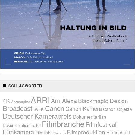
SCHLAGWÖRTER
ARRI
Arri Alexa
4K
Blackmagic Design
Anamorphot
Broadcast
Canon
Canon Kamera
BVFK
Canon Objektiv
Deutscher Kamerapreis
Dokumentarfilm
Filmbranche
Filmfestival
Dokumentation
Editor
Filmkamera
Filmproduktion
Filmschnitt
Filmlicht
Filmpreis