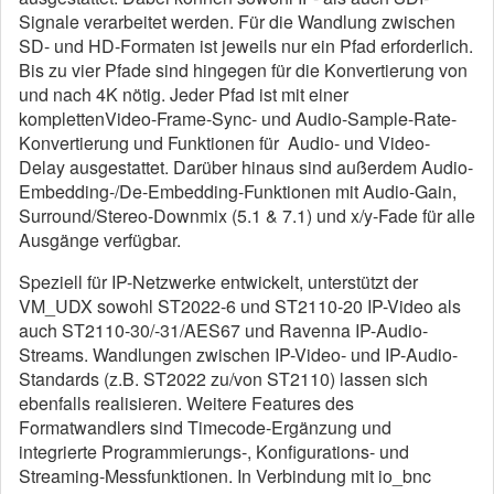
Signale verarbeitet werden. Für die Wandlung zwischen
SD- und HD-Formaten ist jeweils nur ein Pfad erforderlich.
Bis zu vier Pfade sind hingegen für die Konvertierung von
und nach 4K nötig. Jeder Pfad ist mit einer
komplettenVideo-Frame-Sync- und Audio-Sample-Rate-
Konvertierung und Funktionen für Audio- und Video-
Delay ausgestattet. Darüber hinaus sind außerdem Audio-
Embedding-/De-Embedding-Funktionen mit Audio-Gain,
Surround/Stereo-Downmix (5.1 & 7.1) und x/y-Fade für alle
Ausgänge verfügbar.
Speziell für IP-Netzwerke entwickelt, unterstützt der
VM_UDX sowohl ST2022-6 und ST2110-20 IP-Video als
auch ST2110-30/-31/AES67 und Ravenna IP-Audio-
Streams. Wandlungen zwischen IP-Video- und IP-Audio-
Standards (z.B. ST2022 zu/von ST2110) lassen sich
ebenfalls realisieren. Weitere Features des
Formatwandlers sind Timecode-Ergänzung und
integrierte Programmierungs-, Konfigurations- und
Streaming-Messfunktionen. In Verbindung mit io_bnc