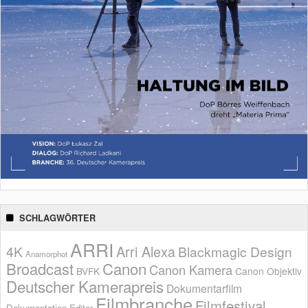
SCHLAGWÖRTER
ARRI
Arri Alexa
4K
Blackmagic Design
Anamorphot
Broadcast
Canon
Canon Kamera
BVFK
Canon Objektiv
Deutscher Kamerapreis
Dokumentarfilm
Filmbranche
Filmfestival
Dokumentation
Editor