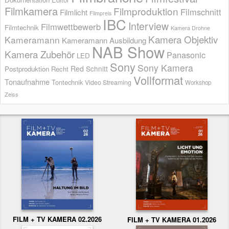
Filmkamera
Filmproduktion
Filmschnitt
Filmlicht
Filmpreis
IBC
Interview
Filmwettbewerb
Filmtechnik
Kamera Drohne
Kamera Objektiv
Kameramann
Kameramann Ausbildung
NAB Show
Kamera Zubehör
Panasonic
LED
Sony
Sony Kamera
Red
Schnitt
Postproduktion
Recht
Vollformat
Tonaufnahme
Tontechnik
Video Streaming
Workshop
Zeiss
FILM + TV KAMERA 02.2026
FILM + TV KAMERA 01.2026