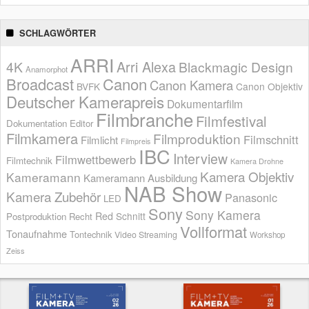
SCHLAGWÖRTER
ARRI
Arri Alexa
4K
Blackmagic Design
Anamorphot
Broadcast
Canon
Canon Kamera
BVFK
Canon Objektiv
Deutscher Kamerapreis
Dokumentarfilm
Filmbranche
Filmfestival
Dokumentation
Editor
Filmkamera
Filmproduktion
Filmschnitt
Filmlicht
Filmpreis
IBC
Interview
Filmwettbewerb
Filmtechnik
Kamera Drohne
Kamera Objektiv
Kameramann
Kameramann Ausbildung
NAB Show
Kamera Zubehör
Panasonic
LED
Sony
Sony Kamera
Red
Schnitt
Postproduktion
Recht
Vollformat
Tonaufnahme
Tontechnik
Video Streaming
Workshop
Zeiss