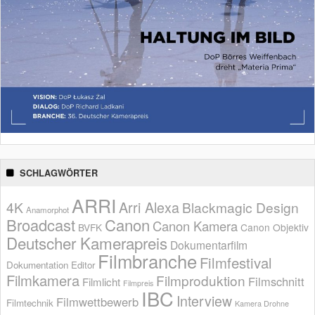
SCHLAGWÖRTER
ARRI
Arri Alexa
4K
Blackmagic Design
Anamorphot
Broadcast
Canon
Canon Kamera
BVFK
Canon Objektiv
Deutscher Kamerapreis
Dokumentarfilm
Filmbranche
Filmfestival
Dokumentation
Editor
Filmkamera
Filmproduktion
Filmschnitt
Filmlicht
Filmpreis
IBC
Interview
Filmwettbewerb
Filmtechnik
Kamera Drohne