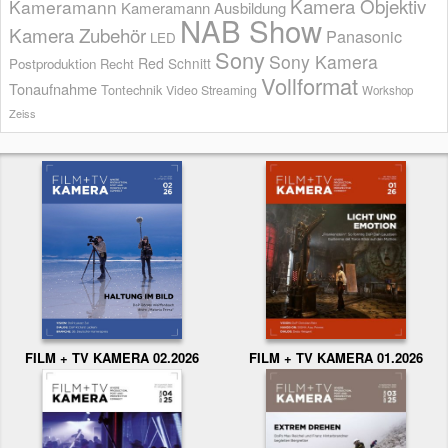
Kamera Objektiv
Kameramann
Kameramann Ausbildung
NAB Show
Kamera Zubehör
Panasonic
LED
Sony
Sony Kamera
Red
Schnitt
Postproduktion
Recht
Vollformat
Tonaufnahme
Tontechnik
Video Streaming
Workshop
Zeiss
FILM + TV KAMERA 02.2026
FILM + TV KAMERA 01.2026