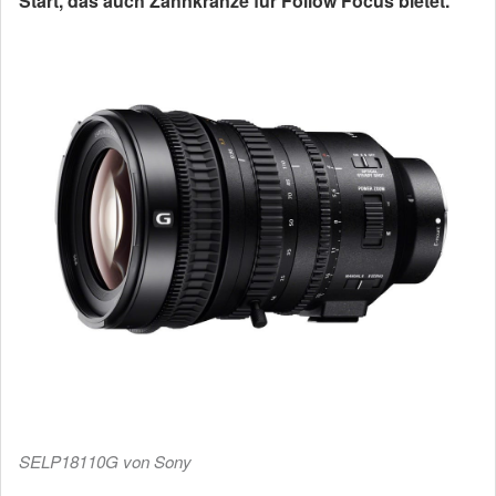
Start, das auch Zahnkränze für Follow Focus bietet.
SELP18110G von Sony