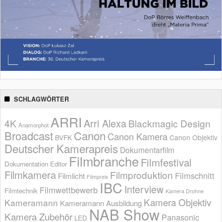
SCHLAGWÖRTER
ARRI
Arri Alexa
4K
Blackmagic Design
Anamorphot
Broadcast
Canon
Canon Kamera
BVFK
Canon Objektiv
Deutscher Kamerapreis
Dokumentarfilm
Filmbranche
Filmfestival
Dokumentation
Editor
Filmkamera
Filmproduktion
Filmschnitt
Filmlicht
Filmpreis
IBC
Interview
Filmwettbewerb
Filmtechnik
Kamera Drohne
Kamera Objektiv
Kameramann
Kameramann Ausbildung
NAB Show
Kamera Zubehör
Panasonic
LED