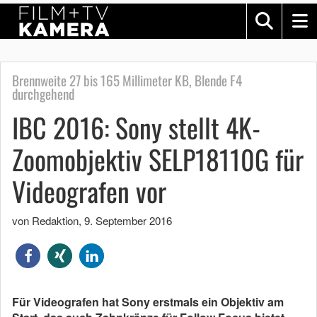
Brennweite 27 bis 165 Millimeter KB, Blende F4
durchgehend
IBC 2016: Sony stellt 4K-
Zoomobjektiv SELP18110G für
Videografen vor
von Redaktion
,
9. September 2016
Für Videografen hat Sony erstmals ein Objektiv am