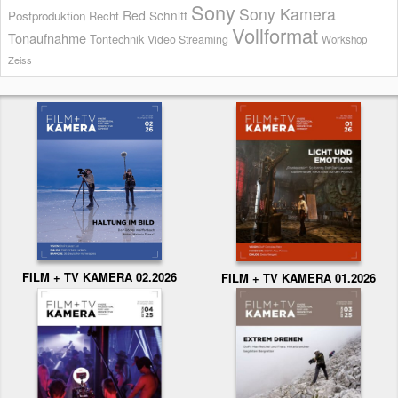
Sony
Sony Kamera
Red
Schnitt
Postproduktion
Recht
Vollformat
Tonaufnahme
Tontechnik
Video Streaming
Workshop
Zeiss
FILM + TV KAMERA 02.2026
FILM + TV KAMERA 01.2026