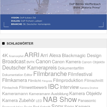
SCHLAGWÖRTER
ARRI
Arri Alexa
4K
Blackmagic Design
Anamorphot
Broadcast
Canon
Canon Kamera
BVFK
Canon Objektiv
Deutscher Kamerapreis
Dokumentarfilm
Filmbranche
Filmfestival
Dokumentation
Editor
Filmkamera
Filmproduktion
Filmschnitt
Filmlicht
Filmpreis
IBC
Interview
Filmwettbewerb
Filmtechnik
Kamera Drohne
Kamera Objektiv
Kameramann
Kameramann Ausbildung
NAB Show
Kamera Zubehör
Panasonic
LED
Sony
Sony Kamera
Red
Schnitt
Postproduktion
Recht