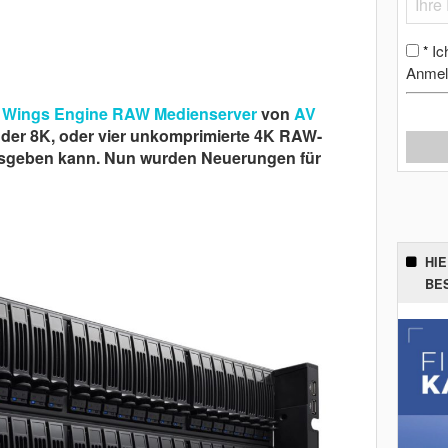
Ic
*
Anmel
r
Wings Engine RAW Medienserver
von
AV
, der 8K, oder vier unkomprimierte 4K RAW-
usgeben kann. Nun wurden Neuerungen für
HI
BE