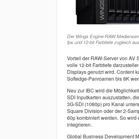
Der Wings Engine RAW Medienserve
fps und 12-bit Farbtiefe zugleich au
Vorteil der RAW-Server von AV S
volle 12-bit Farbtiefe darzustel
Displays genutzt wird. Content 
Softedge-Panroamen bis 8K werd
Neu zur IBC wird die Möglichkeit
SDI Inputkarten auszustatten, d
3G-SDI (1080p) pro Kanal unters
Square Division oder der 2-Samp
60p kombiniert werden. So wird 
integrieren.
Global Business Development Ma