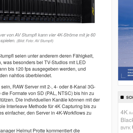
r von AV Stumpfl kann vier 4K-Ströme mit je 60
sspielen.
(Bild: Foto: AV Stumpfl)
tumpfl seien unter anderem deren Fähigkeit,
len, was besonders bei TV-Studios mit LED
kann bis 120 fps ausgegeben werden, und
en nahtlos überblendet.
 sein, RAW Server mit 2-, 4- oder 8-Kanal 3G-
ie die Formate von SD (PAL, NTSC) bis hin zu
SC
tützen. Die individuellen Kanäle können mit der
le Interleave Methode für 4K Capturing bis zu
4K
es einfacher, den Server in 4K-Workflows zu
An
Blac
BVFK
nager Helmut Protte kommentiert die