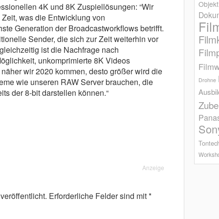
Objekt
sionellen 4K und 8K Zuspiellösungen: “Wir
Dokum
n Zeit, was die Entwicklung von
Fil
te Generation der Broadcastworkflows betrifft.
Film
itionelle Sender, die sich zur Zeit weiterhin vor
gleichzeitig ist die Nachfrage nach
Film
öglichkeit, unkomprimierte 8K Videos
Filmw
Je näher wir 2020 kommen, desto größer wird die
steme wie unseren RAW Server brauchen, die
Drohne
Ausbi
ts der 8-bit darstellen können.“
Zube
Pana
Son
Tontec
Worksh
Anzeige
eröffentlicht.
Erforderliche Felder sind mit
*