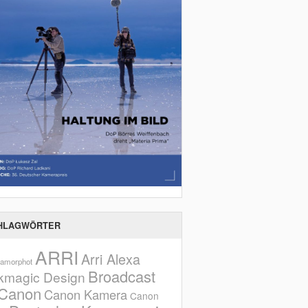
HLAGWÖRTER
ARRI
Arri Alexa
amorphot
Broadcast
kmagic Design
Canon
Canon Kamera
Canon