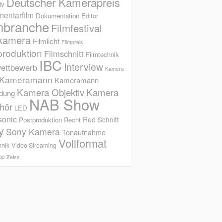
Deutscher Kamerapreis
iv
entarfilm
Dokumentation
Editor
mbranche
Filmfestival
kamera
Filmlicht
Filmpreis
produktion
Filmschnitt
Filmtechnik
IBC
Interview
ettbewerb
Kamera
Kameramann
Kameramann
Kamera Objektiv
Kamera
ldung
NAB Show
hör
LED
sonic
Red
Schnitt
Postproduktion
Recht
y
Sony Kamera
Tonaufnahme
Vollformat
hnik
Video Streaming
op
Zeiss