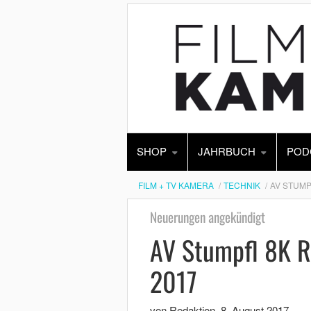
SHOP
JAHRBUCH
POD
FILM + TV KAMERA
TECHNIK
AV STUMP
Neuerungen angekündigt
AV Stumpfl 8K R
2017
von Redaktion
,
8. August 2017