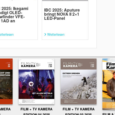
 2025: Ikegami
IBC 2025: Aputure
digt OLED-
bringt NOVA II 2×1
wfinder VFE-
LED-Panel
11AD an
iterlesen
Weiterlesen
KAMERA
FILM + TV KAMERA
FILM + TV KAMERA
FILM &
6
EDITION 04.2025
EDITION 03.2025