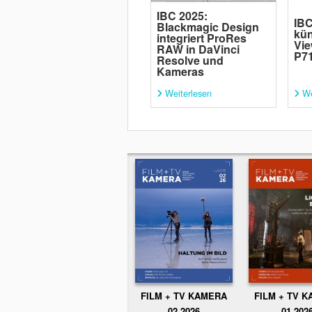
IBC 2025:
IBC
Blackmagic Design
kün
integriert ProRes
Vie
RAW in DaVinci
P7
Resolve und
Kameras
Weiterlesen
We
FILM + TV KAMERA
FILM + TV 
02.2026
01.202