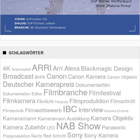
SCHLAGWÖRTER
ARRI
Arri Alexa
4K
Blackmagic Design
Anamorphot
Broadcast
Canon
Canon Kamera
BVFK
Canon Objektiv
Deutscher Kamerapreis
Dokumentarfilm
Filmbranche
Filmfestival
Dokumentation
Editor
Filmkamera
Filmproduktion
Filmschnitt
Filmlicht
Filmpreis
IBC
Interview
Filmwettbewerb
Filmtechnik
Kamera Drohne
Kamera Objektiv
Kameramann
Kameramann Ausbildung
NAB Show
Kamera Zubehör
Panasonic
LED
Sony
Sony Kamera
Red
Schnitt
Postproduktion
Recht