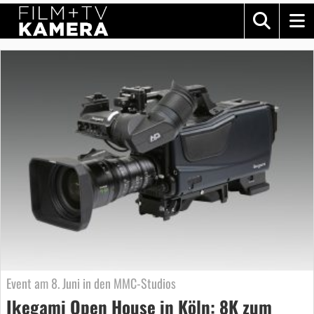
Event am 8. Juni in den MMC-Studios
Ikegami Open House in Köln: 8K zum