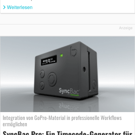
Weiterlesen
Anzeige
Integration von GoPro-Material in professionelle Workflows
ermöglichen
SyncBac Pro: Ein Timecode-Generator für