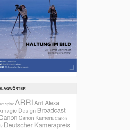
HLAGWÖRTER
ARRI
Arri Alexa
amorphot
Broadcast
kmagic Design
Canon
Canon Kamera
Canon
Deutscher Kamerapreis
iv