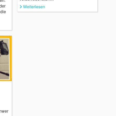
en.
der
Weiterlesen
 die
chwer