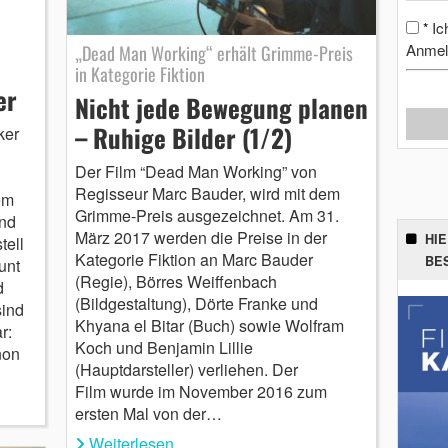
Ic
*
Anmel
„Dead Man Working“ erhält Grimme-Preis
in Kategorie Fiktion
er
Nicht jede Bewegung planen
– Ruhige Bilder (1/2)
ker
Der Film “Dead Man Working” von
Regisseur Marc Bauder, wird mit dem
em
Grimme-Preis ausgezeichnet. Am 31.
nd
März 2017 werden die Preise in der
HI
tell
Kategorie Fiktion an Marc Bauder
BE
unt
(Regie), Börres Weiffenbach
d
(Bildgestaltung), Dörte Franke und
sind
Khyana el Bitar (Buch) sowie Wolfram
r:
Koch und Benjamin Lillie
non
(Hauptdarsteller) verliehen. Der
Film wurde im November 2016 zum
ersten Mal von der…
Weiterlesen