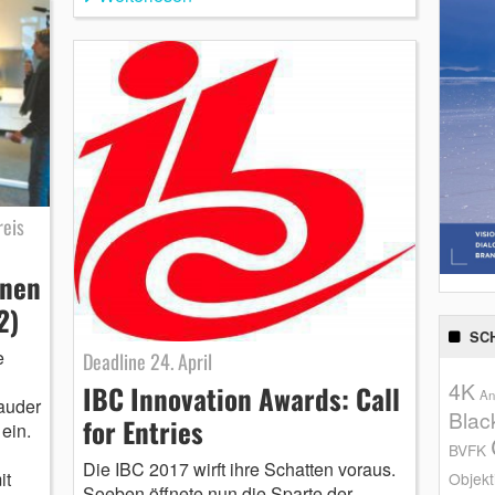
eis
anen
2)
SC
e
Deadline 24. April
4K
IBC Innovation Awards: Call
An
auder
Blac
for Entries
ein.
BVFK
Die IBC 2017 wirft ihre Schatten voraus.
it
Objekt
Soeben öffnete nun die Sparte der