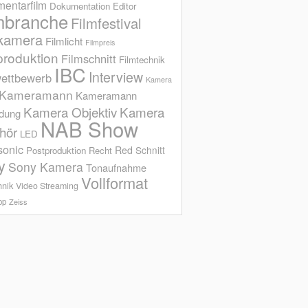
entarfilm
Dokumentation
Editor
mbranche
Filmfestival
kamera
Filmlicht
Filmpreis
produktion
Filmschnitt
Filmtechnik
IBC
Interview
ettbewerb
Kamera
Kameramann
Kameramann
Kamera Objektiv
Kamera
ldung
NAB Show
hör
LED
sonic
Red
Schnitt
Postproduktion
Recht
y
Sony Kamera
Tonaufnahme
Vollformat
hnik
Video Streaming
op
Zeiss