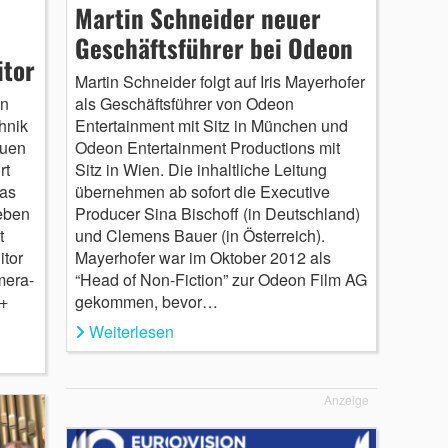
Martin Schneider neuer
Geschäftsführer bei Odeon
tor
Martin Schneider folgt auf Iris Mayerhofer
on
als Geschäftsführer von Odeon
hnik
Entertainment mit Sitz in München und
euen
Odeon Entertainment Productions mit
rt
Sitz in Wien. Die inhaltliche Leitung
Das
übernehmen ab sofort die Executive
eben
Producer Sina Bischoff (in Deutschland)
t
und Clemens Bauer (in Österreich).
itor
Mayerhofer war im Oktober 2012 als
mera-
“Head of Non-Fiction” zur Odeon Film AG
 +
gekommen, bevor…
Weiterlesen
Anzeige