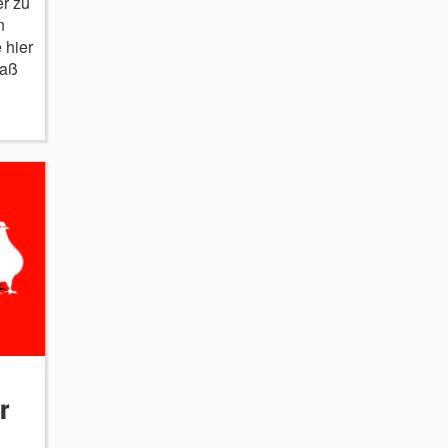
er zu
n
 hier
paß
r