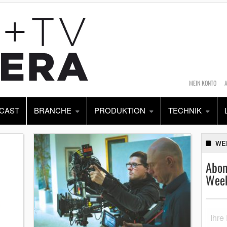
MEIN KONTO
CAST
BRANCHE
PRODUKTION
TECHNIK
WE
Abon
Week