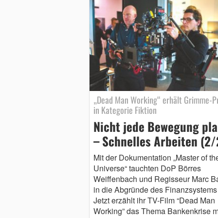
„Dead Man Working“ erhält Grimme-Pr
in Kategorie Fiktion
Nicht jede Bewegung pl
– Schnelles Arbeiten (2/
Mit der Dokumentation „Master of th
Universe“ tauchten DoP Börres
Weiffenbach und Regisseur Marc B
in die Abgründe des Finanzsystems 
Jetzt erzählt ihr TV-Film “Dead Man
Working” das Thema Bankenkrise m