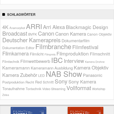
SCHLAGWÖRTER
ARRI
Arri Alexa
4K
Blackmagic Design
Anamorphot
Broadcast
Canon
Canon Kamera
BVFK
Canon Objektiv
Deutscher Kamerapreis
Dokumentarfilm
Filmbranche
Filmfestival
Dokumentation
Editor
Filmkamera
Filmproduktion
Filmschnitt
Filmlicht
Filmpreis
IBC
Interview
Filmwettbewerb
Filmtechnik
Kamera Drohne
Kamera Objektiv
Kameramann
Kameramann Ausbildung
NAB Show
Kamera Zubehör
Panasonic
LED
Sony
Sony Kamera
Red
Schnitt
Postproduktion
Recht
Vollformat
Tonaufnahme
Tontechnik
Video Streaming
Workshop
Zeiss