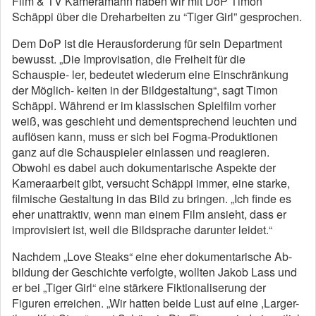
Film & TV Kameramann haben wir mit DoP Timon
Schäppi über die Dreharbeiten zu “Tiger Girl” gesprochen.
Dem DoP ist die Herausforderung für sein Department
bewusst. „Die Improvisation, die Freiheit für die
Schauspie- ler, bedeutet wiederum eine Einschränkung
der Möglich- keiten in der Bildgestaltung“, sagt Timon
Schäppi. Während er im klassischen Spielfilm vorher
weiß, was geschieht und dementsprechend leuchten und
auflösen kann, muss er sich bei Fogma-Produktionen
ganz auf die Schauspieler einlassen und reagieren.
Obwohl es dabei auch dokumentarische Aspekte der
Kameraarbeit gibt, versucht Schäppi immer, eine starke,
filmische Gestaltung in das Bild zu bringen. „Ich finde es
eher unattraktiv, wenn man einem Film ansieht, dass er
improvisiert ist, weil die Bildsprache darunter leidet.“
Nachdem „Love Steaks“ eine eher dokumentarische Ab-
bildung der Geschichte verfolgte, wollten Jakob Lass und
er bei „Tiger Girl“ eine stärkere Fiktionaliserung der
Figuren erreichen. „Wir hatten beide Lust auf eine ,Larger-