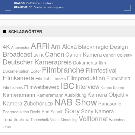
SCHLAGWÖRTER
ARRI
Arri Alexa
4K
Blackmagic Design
Anamorphot
Broadcast
Canon
Canon Kamera
BVFK
Canon Objektiv
Deutscher Kamerapreis
Dokumentarfilm
Filmbranche
Filmfestival
Dokumentation
Editor
Filmkamera
Filmproduktion
Filmschnitt
Filmlicht
Filmpreis
IBC
Interview
Filmwettbewerb
Filmtechnik
Kamera Drohne
Kamera Objektiv
Kameramann
Kameramann Ausbildung
NAB Show
Kamera Zubehör
Panasonic
LED
Sony
Sony Kamera
Red
Schnitt
Postproduktion
Recht
Vollformat
Tonaufnahme
Tontechnik
Video Streaming
Workshop
Zeiss