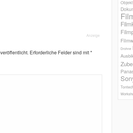
Objekt
Dokum
Fil
Film
Film
Anzeige
Filmw
Drohne
eröffentlicht.
Erforderliche Felder sind mit
*
Ausbi
Zube
Pana
Son
Tontec
Worksh