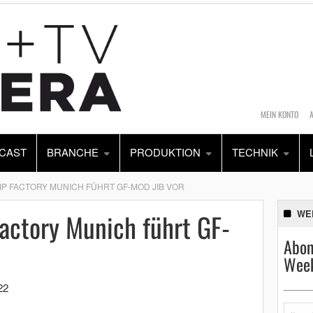
MEIN KONTO
CAST
BRANCHE
PRODUKTION
TECHNIK
RIP FACTORY MUNICH FÜHRT GF-MOD JIB VOR
actory Munich führt GF-
WE
Abon
Week
22