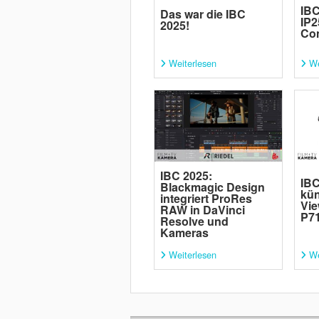
IBC
Das war die IBC
IP2
2025!
Con
Weiterlesen
We
IBC 2025:
IBC
Blackmagic Design
kün
integriert ProRes
Vie
RAW in DaVinci
P7
Resolve und
Kameras
Weiterlesen
We