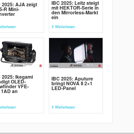
IBC 2025: Leitz steigt
 2025: AJA zeigt
mit HEKTOR-Serie in
5-R Mini-
den Mirrorless-Markt
verter
ein
iterlesen
Weiterlesen
 2025: Ikegami
IBC 2025: Aputure
digt OLED-
bringt NOVA II 2×1
wfinder VFE-
LED-Panel
11AD an
iterlesen
Weiterlesen