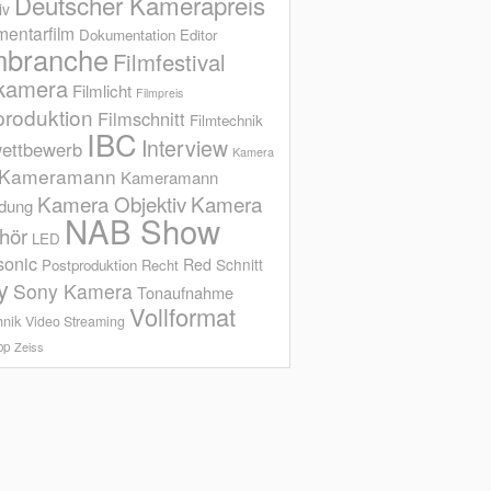
Deutscher Kamerapreis
iv
entarfilm
Dokumentation
Editor
mbranche
Filmfestival
kamera
Filmlicht
Filmpreis
produktion
Filmschnitt
Filmtechnik
IBC
Interview
ettbewerb
Kamera
Kameramann
Kameramann
Kamera Objektiv
Kamera
ldung
NAB Show
hör
LED
sonic
Red
Schnitt
Postproduktion
Recht
y
Sony Kamera
Tonaufnahme
Vollformat
hnik
Video Streaming
op
Zeiss