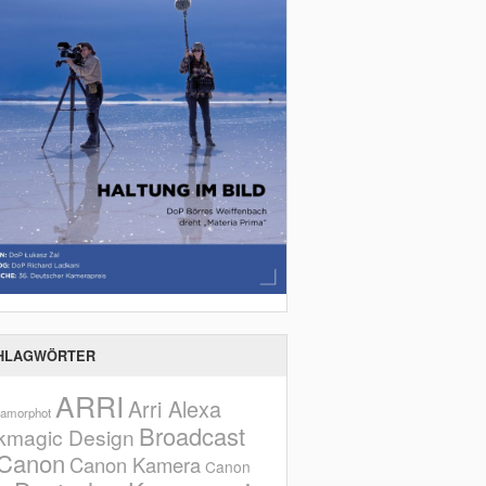
HLAGWÖRTER
ARRI
Arri Alexa
amorphot
Broadcast
kmagic Design
Canon
Canon Kamera
Canon