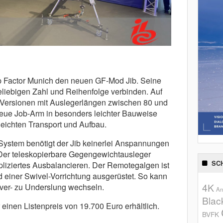
ip Factor Munich den neuen GF-Mod Jib. Seine
eliebigen Zahl und Reihenfolge verbinden. Auf
n Versionen mit Auslegerlängen zwischen 80 und
neue Job-Arm in besonders leichter Bauweise
leichten Transport und Aufbau.
System benötigt der Jib keinerlei Anspannungen
. Der teleskopierbare Gegengewichtausleger
SC
liziertes Ausbalancieren. Der Remotegalgen ist
nd einer Swivel-Vorrichtung ausgerüstet. So kann
4K
er- zu Underslung wechseln.
An
Blac
 einen Listenpreis von 19.700 Euro erhältlich.
BVFK