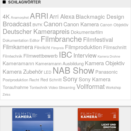
SCHLAGWÖRTER
ARRI
Arri Alexa
4K
Blackmagic Design
Anamorphot
Broadcast
Canon
Canon Kamera
BVFK
Canon Objektiv
Deutscher Kamerapreis
Dokumentarfilm
Filmbranche
Filmfestival
Dokumentation
Editor
Filmkamera
Filmproduktion
Filmschnitt
Filmlicht
Filmpreis
IBC
Interview
Filmwettbewerb
Filmtechnik
Kamera Drohne
Kamera Objektiv
Kameramann
Kameramann Ausbildung
NAB Show
Kamera Zubehör
Panasonic
LED
Sony
Sony Kamera
Red
Schnitt
Postproduktion
Recht
Vollformat
Tonaufnahme
Tontechnik
Video Streaming
Workshop
Zeiss