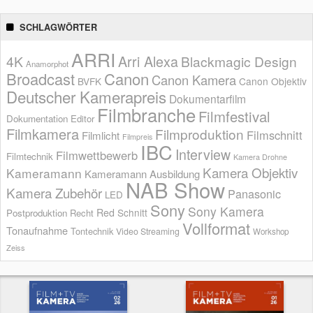
SCHLAGWÖRTER
ARRI
Arri Alexa
4K
Blackmagic Design
Anamorphot
Broadcast
Canon
Canon Kamera
BVFK
Canon Objektiv
Deutscher Kamerapreis
Dokumentarfilm
Filmbranche
Filmfestival
Dokumentation
Editor
Filmkamera
Filmproduktion
Filmschnitt
Filmlicht
Filmpreis
IBC
Interview
Filmwettbewerb
Filmtechnik
Kamera Drohne
Kamera Objektiv
Kameramann
Kameramann Ausbildung
NAB Show
Kamera Zubehör
Panasonic
LED
Sony
Sony Kamera
Red
Schnitt
Postproduktion
Recht
Vollformat
Tonaufnahme
Tontechnik
Video Streaming
Workshop
Zeiss