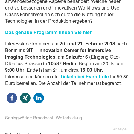
anwenderbezogene Aspekte behandelt. Welche neuen
und verbesserten und innovativen Workflows und Use
Cases können/sollen sich durch die Nutzung neuer
Technologien in der Produktion ergeben?
Das genaue Programm finden Sie hier.
Interessierte kommen am
20. und 21. Februar 2018
nach
Berlin ins
3IT –
Innovation Center for Immersive
Imaging Technologies
, am
Salzufer 6
(Eingang Otto-
Dibelius-Strasse) in
10587 Berlin
. Beginn am 20. ist um
9:00 Uhr
, Ende ist am 21. um circa
15:00 Uhr
.
Interessenten können die
Tickets bei Eventbrite
für 59,50
Euro bestellen. Die Anzahl der Teilnehmer ist begrenzt.
Schlagwörter:
Broadcast
,
Weiterbildung
Anzeige